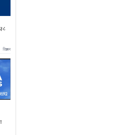
६३८
विज्ञापन
ा