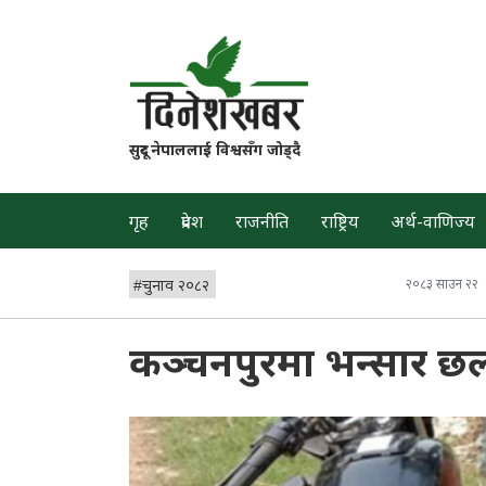
सुदूर नेपाललाई विश्वसँग जोड्दै
गृह
प्रदेश
राजनीति
राष्ट्रिय
अर्थ-वाणिज्य
#
चुनाव २०८२
२०८३ साउन २२
कञ्चनपुरमा भन्सार छली