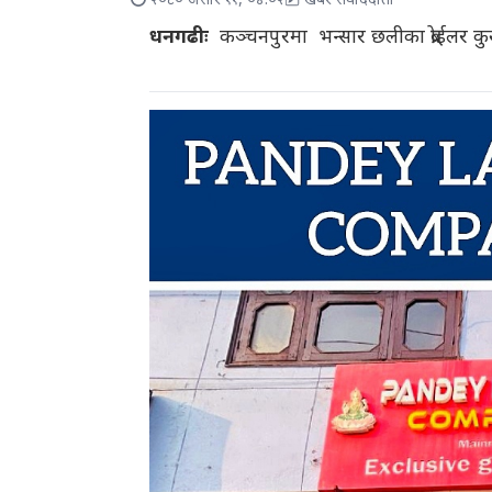
२०८० असार ११, ०४:०२
खबर संवाददाता
धनगढीः
कञ्चनपुरमा भन्सार छलीका ब्रोईलर क