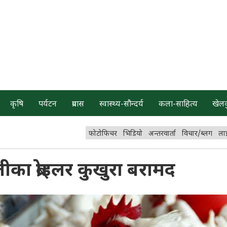
कृषि
पर्यटन
प्रवास
स्वास्थ्य-सौन्दर्य
कला-साहित्य
खेल
फोटोफिचर
भिडियो
अन्तरवार्ता
विचार/ब्लग
ला
का ब्रोइलर कुखुरा बरामद