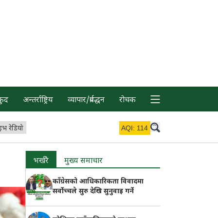
कुद
अन्तर्राष्ट्रिय
व्यापार/प्रर्वद्धन
रोचक
इभ रेडियो
AQI:
114
भर्खरै
मुख्य समाचार
काँग्रेसको आधिकारिकता विवादमा
सर्वोच्चले सुरु देखि सुनुवाइ गर्ने