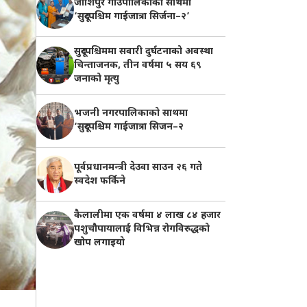
जोशिपुर गाउँपालिकाको साथमा
‘सुदूरपश्चिम गाईजात्रा सिर्जना–२’
सुदूरपश्चिममा सवारी दुर्घटनाको अवस्था
चिन्ताजनक, तीन वर्षमा ५ सय ६९
जनाको मृत्यु
भजनी नगरपालिकाको साथमा
‘सुदूरपश्चिम गाईजात्रा सिजन–२
पूर्वप्रधानमन्त्री देउवा साउन २६ गते
स्वदेश फर्किने
कैलालीमा एक वर्षमा ४ लाख ८४ हजार
पशुचौपायालाई विभिन्न रोगविरुद्धको
खोप लगाइयाे