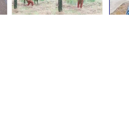
साउन १२, ०३:३३
खबर संवाददाता
साउन १२, ०
बैतडीमा गोरुमाथि निर्मम कुटपिट गरी भिरबाट
बैतडीम
फालियाे, नाबालक पक्राउ
शव पाँ
बैतडी: गोरुलाई मरासन्न हुने गरी कुटपिट गरेर भिरबाट
बैतडीः 
फाल्ने बैतडीका एक नाबालक पक्राउ परेका छन्। पक्राउ
शनिबार अ
पर्नेमा प
...विस्तृतमा
पहिचान