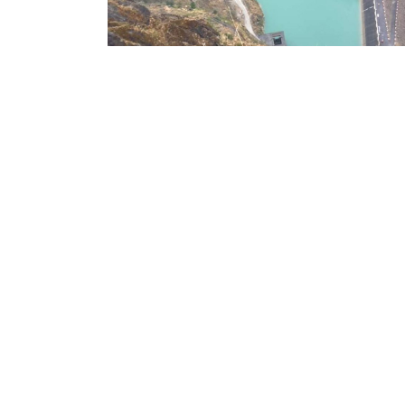
साउन १२, ०४:५५
खबर संवाददाता
धौलिगङ्गा बाँध खोलिँदै, महाकाली किनारमा
सतर्क रहन प्रशासनको आग्रह
बैतडी: भारततर्फ रहेको धौलिगङ्गा जलविद्युत्
आयोजनाको बाँध (स्लुइस गेट) सफाइका लागि खोलिने
भएको छ ।
...विस्तृतमा