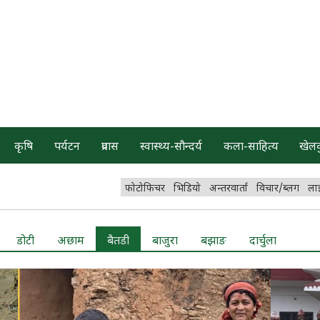
कृषि
पर्यटन
प्रवास
स्वास्थ्य-सौन्दर्य
कला-साहित्य
खेल
फोटोफिचर
भिडियो
अन्तरवार्ता
विचार/ब्लग
ला
डोटी
अछाम
बैतडी
बाजुरा
बझाङ
दार्चुला