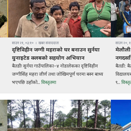
साउन २१, ०३:१०
खबर संवाददाता
साउन २०, १
दृष्टिविहीन जग्गी महराको घर बनाउन सुर्नया
मेलौली 
युनाइटेड क्लबको सहयोग अभियान
नगदसह
बैतडीः सुर्नया गाउँपालिका–४ नोडालेकका दृष्टिविहीन
बैतडी: ब
जग्गीसिंह महरा जीर्ण तथा जोखिमपूर्ण घरमा बस्न बाध्य
विद्यालयब
भएपछि उहाँको...
विस्तृतमा
९...
विस्त