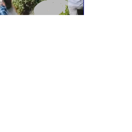
३:२७
खबर संवाददाता
ा मलामीमै विभेद : चार जनाले गाडेको
च दिनपछि खोलामा भेटियो
बैतडीको पाटन नगरपालिका–५ स्याडीखोलामा
पराह्न बेवारिसे अवस्थामा भेटिएको शवको
 भएको छ।
...विस्तृतमा