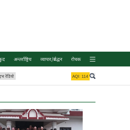
कुद
अन्तर्राष्ट्रिय
व्यापार/प्रर्वद्धन
रोचक
इभ रेडियो
AQI:
114