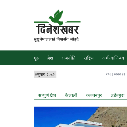
सुदूर नेपाललाई विश्वसँग जोड्दै
गृह
प्रदेश
राजनीति
राष्ट्रिय
अर्थ-वाणिज्य
#
चुनाव २०८२
२०८३ साउन २३
सम्पुर्ण प्रदेश
कैलाली
कञ्चनपुर
डडेल्धुरा