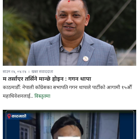
साउन २४, ०४:२४
खबर संवाददाता
म तर्साएर तर्सिने मान्छे होइन : गगन थापा
काठमाडौँ: नेपाली काँग्रेसका सभापति गगन थापाले पार्टीको आगामी १५औँ
महाधिवेशनलाई...
विस्तृतमा