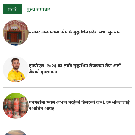
भर्खरै
मुख्य समाचार
सरकार अल्पमतमा परेपछि सुदूरपश्चिम प्रदेश सभा सुनसान
एनपीएल–२०२६ का लागि सुदूरपश्चिम रोयल्समा सेफ अली
जैबको पुनरागमन
धनगढीमा ग्यास अभाव नरहेको डिलरको दाबी, उपभोक्तालाई
नआत्तिन आग्रह