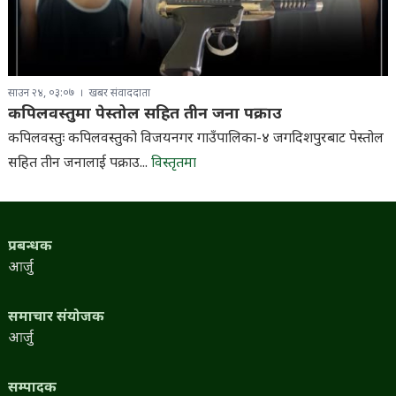
साउन २४, ०३:०७
खबर संवाददाता
कपिलवस्तुमा पेस्तोल सहित तीन जना पक्राउ
कपिलवस्तुः कपिलवस्तुको विजयनगर गाउँपालिका-४ जगदिशपुरबाट पेस्तोल
सहित तीन जनालाई पक्राउ...
विस्तृतमा
प्रबन्धक
आर्जु
समाचार संयोजक
आर्जु
सम्पादक