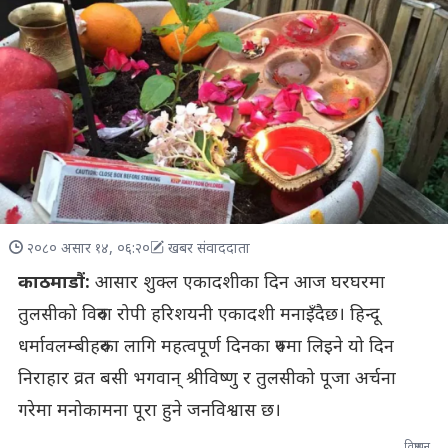
२०८० असार १४, ०६:२०
खबर संवाददाता
काठमाडौं:
आसार शुक्ल एकादशीका दिन आज घरघरमा
तुलसीको विरुवा रोपी हरिशयनी एकादशी मनाइँदैछ। हिन्दू
धर्मावलम्बीहरुका लागि महत्वपूर्ण दिनका रुपमा लिइने यो दिन
निराहार व्रत बसी भगवान् श्रीविष्णु र तुलसीको पूजा अर्चना
गरेमा मनोकामना पूरा हुने जनविश्वास छ।
विज्ञापन