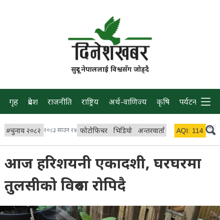
सुदूर नेपाललाई विश्वसँग जोड्दै
गृह
प्रदेश
राजनीति
राष्ट्रिय
अर्थ-वाणिज्य
कृषि
पर्यटन
प्रवास
#
चुनाव २०८२
२०८३ साउन २४
फोटोफिचर
भिडियो
अन्तरवार्ता
विचार/ब्लग
AQI:
114
लाइभ
आज हरिशयनी एकादशी, घरघरमा
तुलसीको विरुवा रोपिदै