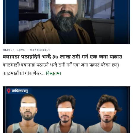
साउन २४, ०३:१६
खबर संवाददाता
क्यानडा पठाइदिने भन्दै ३७ लाख ठगी गर्ने एक जना पक्राउ
काठमाडौँः क्यानाडा पठाउने भन्दै ठगी गर्ने एक जना पक्राउ परेका छन्।
काठमाडौँको गोकर्णेश्वर...
विस्तृतमा