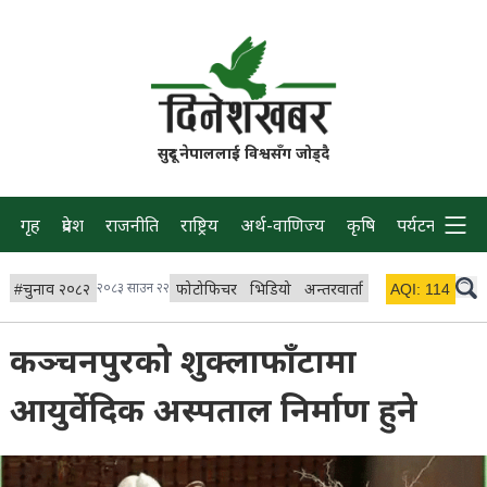
सुदूर नेपाललाई विश्वसँग जोड्दै
गृह
प्रदेश
राजनीति
राष्ट्रिय
अर्थ-वाणिज्य
कृषि
पर्यटन
प्रवास
#
चुनाव २०८२
२०८३ साउन २२
फोटोफिचर
भिडियो
अन्तरवार्ता
विचार/ब्लग
AQI:
114
लाइभ 
कञ्चनपुरको शुक्लाफाँटामा
आयुर्वेदिक अस्पताल निर्माण हुने