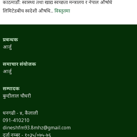
काठमाडौँ: स्वास्थ्य तथा खाद्य स्वच्छता मन्त्रालय र नेपाल औषधि
लिमिटेडबीच स्वदेशी औषधि...
विस्तृतमा
प्रबन्धक
आर्जु
समाचार संयोजक
आर्जु
सम्पादक
बुन्दीलाल चौधरी
धनगढी - ४, कैलाली
091-410210
dineshfm93.8mhz@gmail.com
दर्ता नम्बर - १०३५/०७५-७६