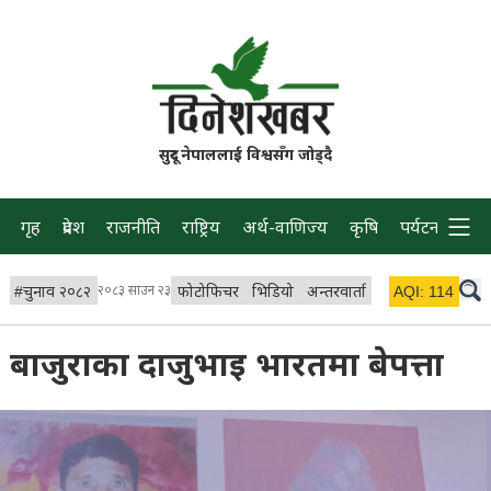
सुदूर नेपाललाई विश्वसँग जोड्दै
गृह
प्रदेश
राजनीति
राष्ट्रिय
अर्थ-वाणिज्य
कृषि
पर्यटन
प्रवास
#
चुनाव २०८२
२०८३ साउन २३
फोटोफिचर
भिडियो
अन्तरवार्ता
विचार/ब्लग
AQI:
114
लाइभ 
बाजुराका दाजुभाइ भारतमा बेपत्ता