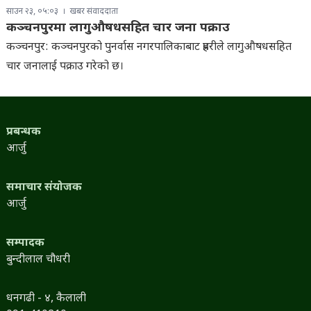
साउन २३, ०५:०३
खबर संवाददाता
कञ्चनपुरमा लागुऔषधसहित चार जना पक्राउ
कञ्चनपुर: कञ्चनपुरको पुनर्वास नगरपालिकाबाट प्रहरीले लागुऔषधसहित
चार जनालाई पक्राउ गरेको छ।
प्रबन्धक
आर्जु
समाचार संयोजक
आर्जु
सम्पादक
बुन्दीलाल चौधरी
धनगढी - ४, कैलाली