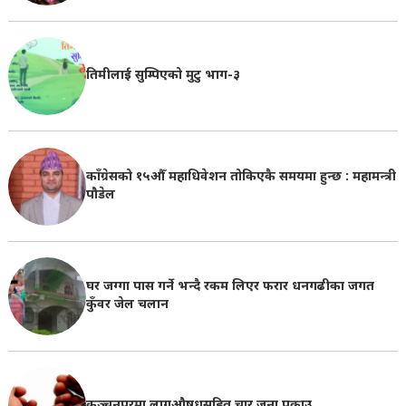
तिमीलाई सुम्पिएको मुटु भाग-३
काँग्रेसको १५औँ महाधिवेशन तोकिएकै समयमा हुन्छ : महामन्त्री
पौडेल
घर जग्गा पास गर्ने भन्दै रकम लिएर फरार धनगढीका जगत
कुँवर जेल चलान
कञ्चनपुरमा लागुऔषधसहित चार जना पक्राउ