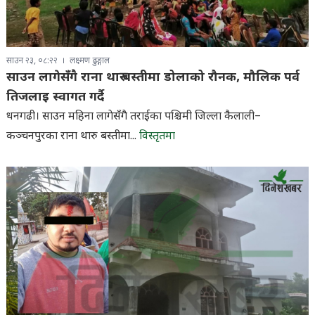
साउन २३, ०८:२२
लक्ष्मण ढुङ्गाल
साउन लागेसँगै राना थारु बस्तीमा डोलाको रौनक, मौलिक पर्व
तिजलाइ स्वागत गर्दै
धनगढी। साउन महिना लागेसँगै तराईका पश्चिमी जिल्ला कैलाली–
कञ्चनपुरका राना थारु बस्तीमा...
विस्तृतमा