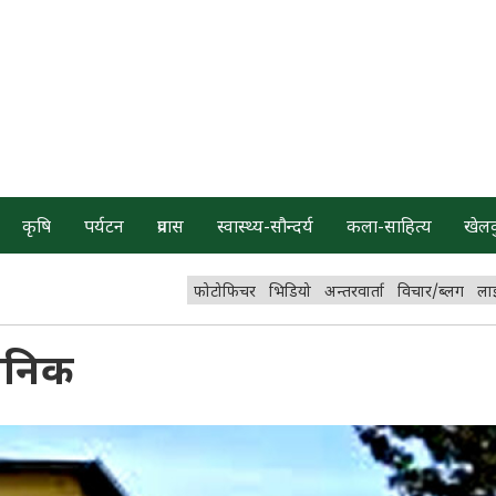
कृषि
पर्यटन
प्रवास
स्वास्थ्य-सौन्दर्य
कला-साहित्य
खेल
फोटोफिचर
भिडियो
अन्तरवार्ता
विचार/ब्लग
ला
जनिक