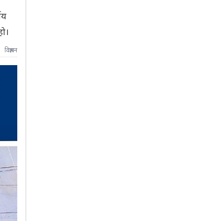
णय
हो।
विज्ञापन