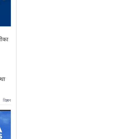
जीका
्था
विज्ञापन