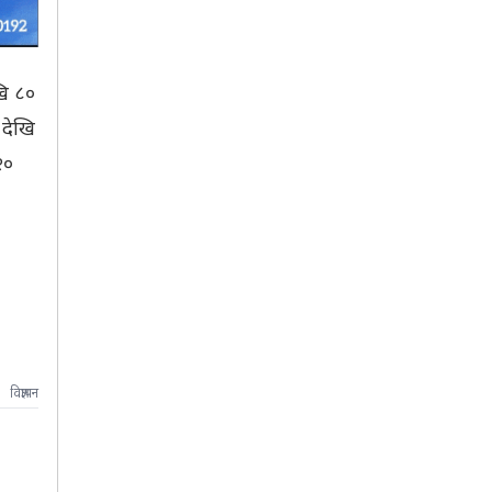
खि ८०
 देखि
२०
विज्ञापन