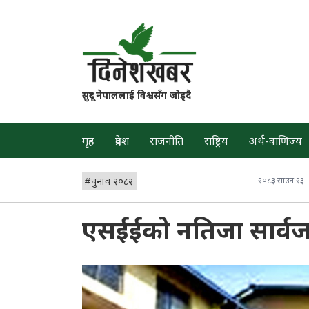
सुदूर नेपाललाई विश्वसँग जोड्दै
गृह
प्रदेश
राजनीति
राष्ट्रिय
अर्थ-वाणिज्य
#
चुनाव २०८२
२०८३ साउन २३
एसईईको नतिजा सार्व