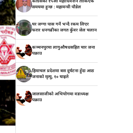
काँग्रेसको १५औँ महाधिवेशन तोकिएकै
समयमा हुन्छ : महामन्त्री पौडेल
घर जग्गा पास गर्ने भन्दै रकम लिएर
फरार धनगढीका जगत कुँवर जेल चलान
कञ्चनपुरमा लागुऔषधसहित चार जना
पक्राउ
हिमाचल प्रदेशमा बस दुर्घटना हुँदा आठ
जनाको मृत्यु, १० घाइते
जालसाजीको अभियोगमा वडाध्यक्ष
पक्राउ