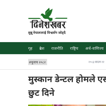
सुदूर नेपाललाई विश्वसँग जोड्दै
गृह
प्रदेश
राजनीति
राष्ट्रिय
अर्थ-वाणिज्य
#
चुनाव २०८२
२०८३ साउन २२
मुस्कान डेन्टल होमले 
छुट दिने