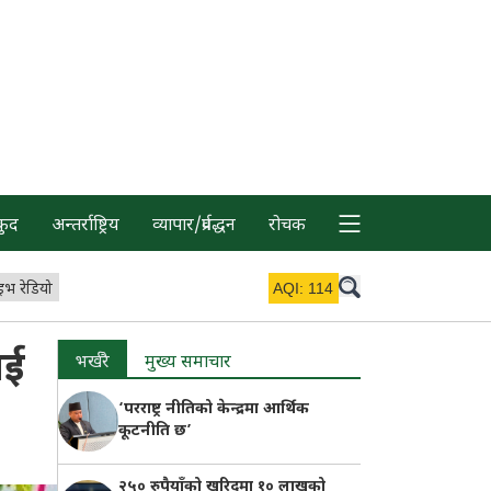
कुद
अन्तर्राष्ट्रिय
व्यापार/प्रर्वद्धन
रोचक
इभ रेडियो
AQI:
114
ाई
भर्खरै
मुख्य समाचार
‘परराष्ट्र नीतिको केन्द्रमा आर्थिक
कूटनीति छ’
२५० रुपैयाँको खरिदमा १० लाखको