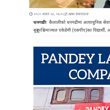
२०८० असार २४, ०६:०८
खबर संवाददाता
धनगढीः
कैलालीको धनगढीमा अत्याधुनिक सेवा
सुदूरपश्चिमाञ्चल एकेडेमी (एसपीए)का विद्यार्