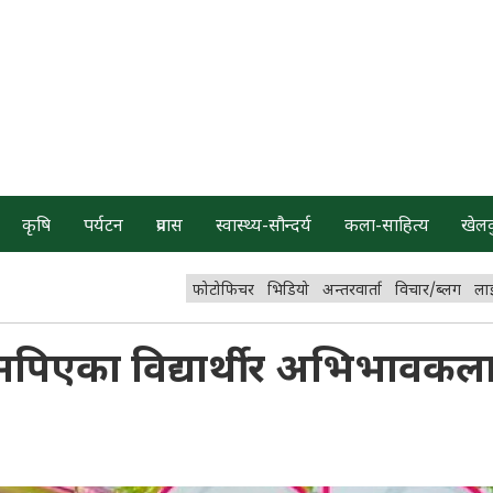
कृषि
पर्यटन
प्रवास
स्वास्थ्य-सौन्दर्य
कला-साहित्य
खेल
फोटोफिचर
भिडियो
अन्तरवार्ता
विचार/ब्लग
ला
एसपिएका विद्यार्थी र अभिभावकल