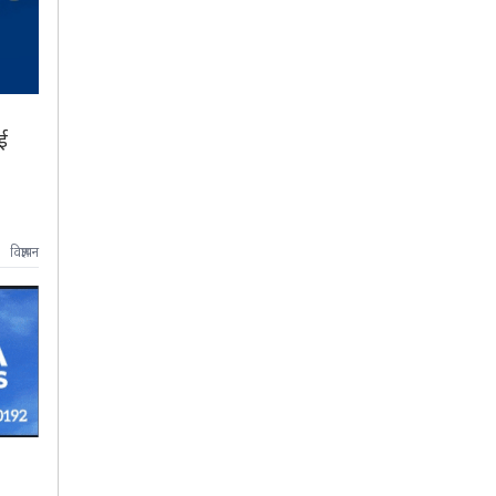
ई
विज्ञापन