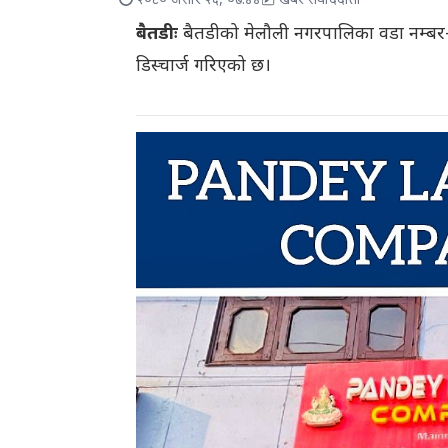
२०८० असार २६, ०७:४४
खबर संवाददाता
बैतडीः
बैतडीको मेलौली नगरपालिका वडा नम्बर–
डिस्चार्ज गरिएको छ।