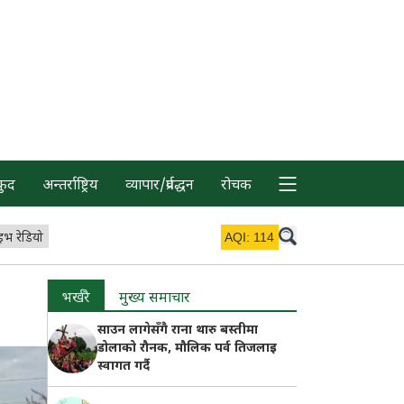
कुद
अन्तर्राष्ट्रिय
व्यापार/प्रर्वद्धन
रोचक
इभ रेडियो
AQI:
114
भर्खरै
मुख्य समाचार
साउन लागेसँगै राना थारु बस्तीमा
डोलाको रौनक, मौलिक पर्व तिजलाइ
स्वागत गर्दै