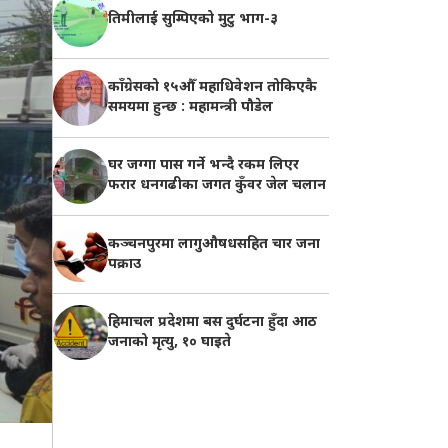
तिमीलाई सुम्पिएको मुटु भाग-३
काँग्रेसको १५औँ महाधिवेशन तोकिएकै
समयमा हुन्छ : महामन्त्री पौडेल
घर जग्गा पास गर्ने भन्दै रकम लिएर
फरार धनगढीका जगत कुँवर जेल चलान
कञ्चनपुरमा लागुऔषधसहित चार जना
पक्राउ
हिमाचल प्रदेशमा बस दुर्घटना हुँदा आठ
जनाको मृत्यु, १० घाइते