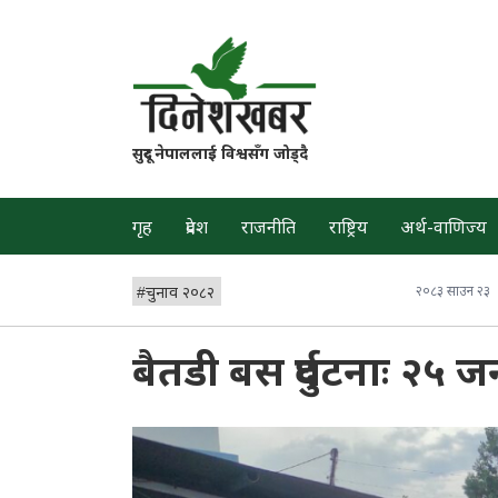
सुदूर नेपाललाई विश्वसँग जोड्दै
गृह
प्रदेश
राजनीति
राष्ट्रिय
अर्थ-वाणिज्य
#
चुनाव २०८२
२०८३ साउन २३
बैतडी बस दुर्घटनाः २५ 