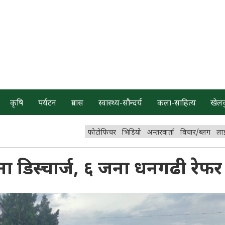
कृषि
पर्यटन
प्रवास
स्वास्थ्य-सौन्दर्य
कला-साहित्य
खेल
फोटोफिचर
भिडियो
अन्तरवार्ता
विचार/ब्लग
ला
जना डिस्चार्ज, ६ जना धनगढी रेफर