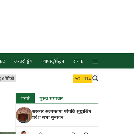
कुद
अन्तर्राष्ट्रिय
व्यापार/प्रर्वद्धन
रोचक
इभ रेडियो
AQI:
114
भर्खरै
मुख्य समाचार
सरकार अल्पमतमा परेपछि सुदूरपश्चिम
प्रदेश सभा सुनसान