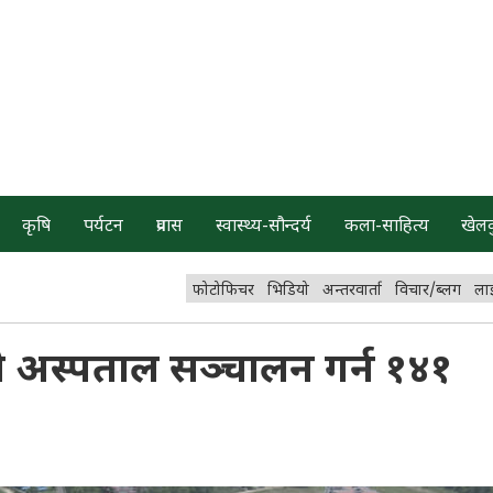
कृषि
पर्यटन
प्रवास
स्वास्थ्य-सौन्दर्य
कला-साहित्य
खेल
फोटोफिचर
भिडियो
अन्तरवार्ता
विचार/ब्लग
ला
 अस्पताल सञ्चालन गर्न १४१