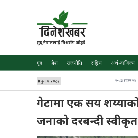
सुदूर नेपाललाई विश्वसँग जोड्दै
गृह
प्रदेश
राजनीति
राष्ट्रिय
अर्थ-वाणिज्य
#
चुनाव २०८२
२०८३ साउन २४
गेटामा एक सय शय्याको
जनाको दरबन्दी स्वीकृत