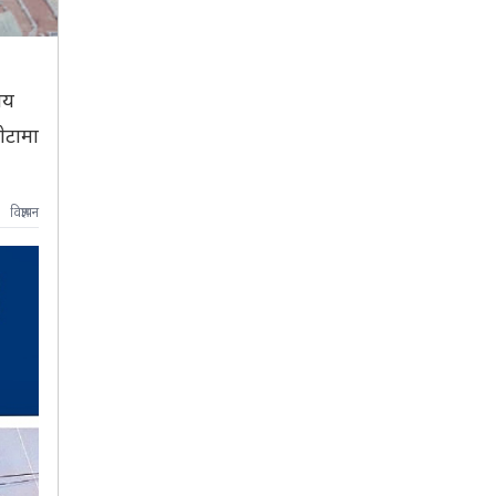
ीय
ेटामा
विज्ञापन