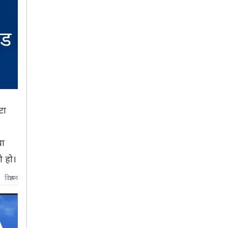
टा
था
ो हो।
विज्ञापन