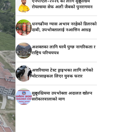
एनपीएल–२०२६ का लागि सुदूरपश्चिम
रोयल्समा सेफ अली जैबको पुनरागमन
धनगढीमा ग्यास अभाव नरहेको डिलरको
दाबी, उपभोक्तालाई नआत्तिन आग्रह
अशक्तका लागि घरमै पुग्छ नागरिकता र
राष्ट्रिय परिचयपत्र
अत्तरियामा टेस्ट ड्राइभका लागि लगेको
मोटरसाइकल लिएर युवक फरार
सुदूरपश्चिममा उपभोक्ता अदालत खोल्न
सरोकारवालाको माग