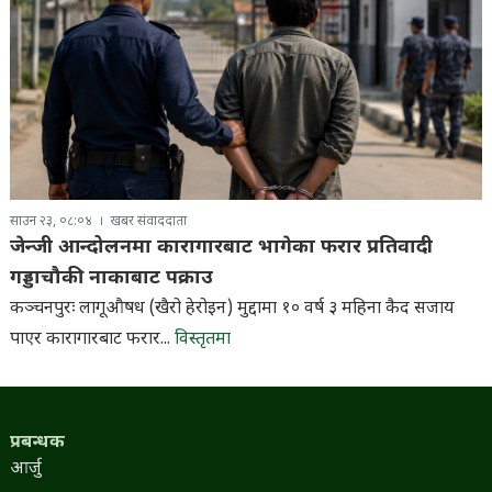
साउन २३, ०८:०४
खबर संवाददाता
जेन्जी आन्दोलनमा कारागारबाट भागेका फरार प्रतिवादी
गड्डाचौकी नाकाबाट पक्राउ
कञ्चनपुरः लागूऔषध (खैरो हेरोइन) मुद्दामा १० वर्ष ३ महिना कैद सजाय
पाएर कारागारबाट फरार...
विस्तृतमा
प्रबन्धक
आर्जु