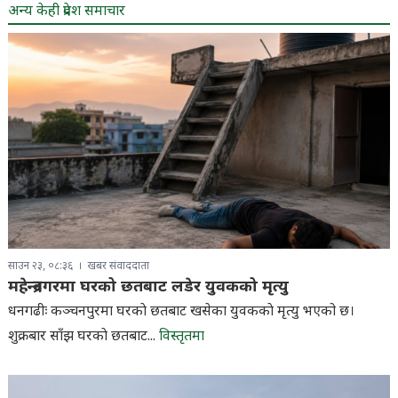
अन्य केही प्रदेश समाचार
साउन २३, ०८:३६
खबर संवाददाता
महेन्द्रनगरमा घरको छतबाट लडेर युवकको मृत्यु
धनगढीः कञ्चनपुरमा घरकाे छतबाट खसेका युवककाे मृत्यु भएको छ।
शुक्रबार साँझ घरकाे छतबाट...
विस्तृतमा