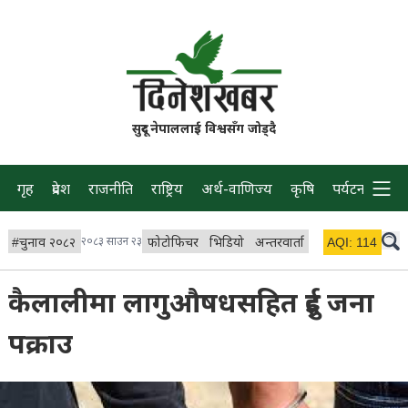
सुदूर नेपाललाई विश्वसँग जोड्दै
गृह
प्रदेश
राजनीति
राष्ट्रिय
अर्थ-वाणिज्य
कृषि
पर्यटन
प्रवास
#
चुनाव २०८२
२०८३ साउन २३
फोटोफिचर
भिडियो
अन्तरवार्ता
विचार/ब्लग
AQI:
114
लाइभ 
कैलालीमा लागुऔषधसहित दुई जना
पक्राउ