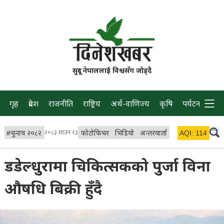
सुदूर नेपाललाई विश्वसँग जोड्दै
गृह
प्रदेश
राजनीति
राष्ट्रिय
अर्थ-वाणिज्य
कृषि
पर्यटन
प्रवास
#
चुनाव २०८२
२०८३ साउन २३
फोटोफिचर
भिडियो
अन्तरवार्ता
विचार/ब्लग
AQI:
114
लाइभ 
डडेल्धुरामा चिकित्सकको पुर्जा विना
औषधि बिक्री हुँदै