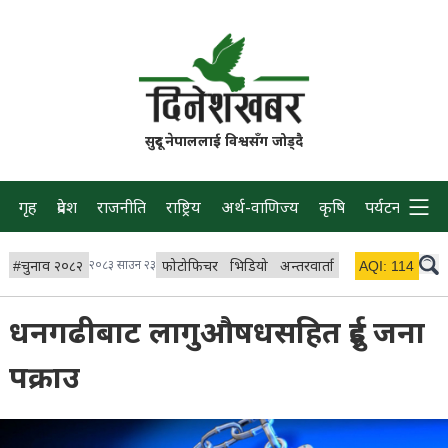
सुदूर नेपाललाई विश्वसँग जोड्दै
गृह
प्रदेश
राजनीति
राष्ट्रिय
अर्थ-वाणिज्य
कृषि
पर्यटन
प्रवास
#
चुनाव २०८२
२०८३ साउन २३
फोटोफिचर
भिडियो
अन्तरवार्ता
विचार/ब्लग
AQI:
114
लाइभ 
धनगढीबाट लागुऔषधसहित दुई जना
पक्राउ