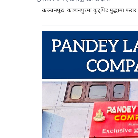
२०८० साउन १५, ०७:२०
खबर संवाददाता
कञ्चनपुरः
कञ्चनपुरमा कुट्पिट मुद्धामा फरार 