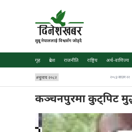
सुदूर नेपाललाई विश्वसँग जोड्दै
गृह
प्रदेश
राजनीति
राष्ट्रिय
अर्थ-वाणिज्य
#
चुनाव २०८२
२०८३ साउन २२
कञ्चनपुरमा कुट्पिट मुद