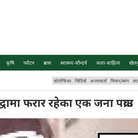
कृषि
पर्यटन
प्रवास
स्वास्थ्य-सौन्दर्य
कला-साहित्य
खेल
फोटोफिचर
भिडियो
अन्तरवार्ता
विचार/ब्लग
ला
्धामा फरार रहेका एक जना पक्राउ