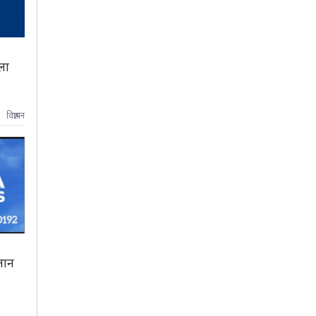
ला
विज्ञापन
लान