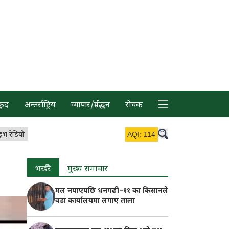
कुद
अन्तर्राष्ट्रिय
व्यापार/प्रर्वद्धन
रोचक
इभ रेडियो
AQI:
114
भर्खरै
मुख्य समाचार
मल नपाएपछि धनगढी–११ का किसानले
वडा कार्यालयमा लगाए ताला