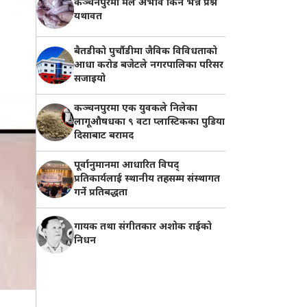
कञ्चनपुरमा मल अभाव किन भन्ने प्रश्न
यथावत
बैतडीको पुर्चौडीमा जैविक विविधताको
आधा करोड बजेटले नगरपालिका परिसर
सजाइयो
कञ्चनपुरमा एक युवकले निलेका
लागूऔषधका ९ वटा प्लास्टिकका पुडिया
दिसाबाट बरामद
पूर्वानुमानमा आधारित विपद्
प्रतिकार्यलाई स्थानीय तहसम्म संस्थागत
गर्ने प्रतिबद्धता
गायक तथा संगीतकार अशोक राईको
निधन