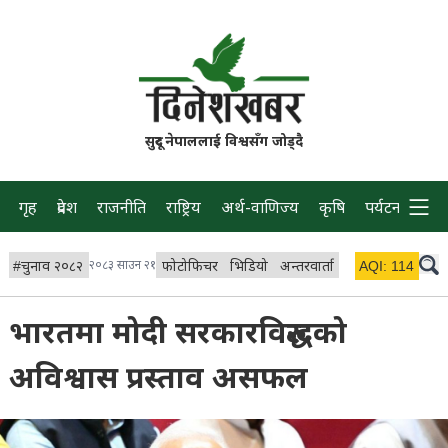
सुदूर नेपाललाई विश्वसँग जोड्दै
गृह
प्रदेश
राजनीति
राष्ट्रिय
अर्थ-वाणिज्य
कृषि
पर्यटन
प्रवास
#
चुनाव २०८२
२०८३ साउन २१
फोटोफिचर
भिडियो
अन्तरवार्ता
विचार/ब्लग
AQI:
114
लाइभ 
भारतमा मोदी सरकारविरुद्धको
अविश्वास प्रस्ताव असफल