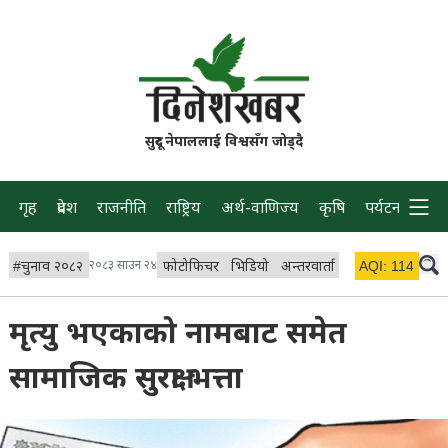
सुदूर नेपाललाई विश्वसँग जोड्दै
गृह
प्रदेश
राजनीति
राष्ट्रिय
अर्थ-वाणिज्य
कृषि
पर्यटन
प्रवास
#
चुनाव २०८२
२०८३ साउन २४
फोटोफिचर
भिडियो
अन्तरवार्ता
विचार/ब्लग
AQI:
114
लाइभ
मृत्यु भएकाको नामबाट समेत
सामाजिक सुरक्षा भत्ता