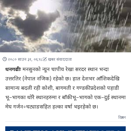
२०८० साउन ३१, ०६:१८
खबर संवाददाता
धनगढीः
मनसुनको न्यून चापीय रेखा सरदर स्थान भन्दा
उत्तरतिर (नेपाल नजिक) रहेको छ। हाल देशभर आँशिकदेखि
सामान्य बदली रही कोशी, बागमती र गण्डकी प्रदेशको पहाडी
भू–भागका थोरै स्थानहरुमा र बाँकी भू–भागको एक–दुई स्थानमा
मेघ गर्जन÷चट्याङसहित हल्का वर्षा भइरहेको छ।
विज्ञापन