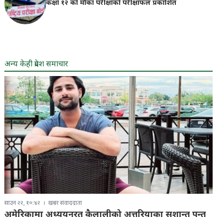
कक्षा १२ को मौका परीक्षाको परीक्षाफल प्रकाशित
अन्य केही प्रदेश समाचार
साउन २२, १०:४२
खबर संवाददाता
अमेरिकामा अध्ययनरत कैलालीको अत्तरियाका सुशान्त पन्त