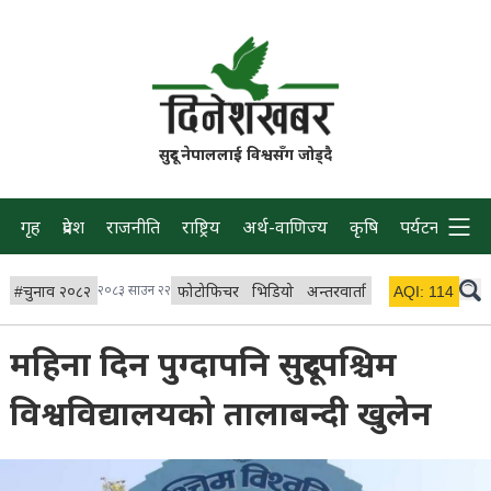
सुदूर नेपाललाई विश्वसँग जोड्दै
गृह
प्रदेश
राजनीति
राष्ट्रिय
अर्थ-वाणिज्य
कृषि
पर्यटन
प्रवास
#
चुनाव २०८२
२०८३ साउन २२
फोटोफिचर
भिडियो
अन्तरवार्ता
विचार/ब्लग
AQI:
114
लाइभ 
महिना दिन पुग्दापनि सुदूरपश्चिम
विश्वविद्यालयको तालाबन्दी खुलेन