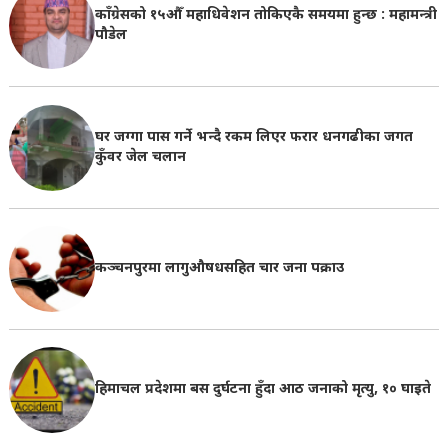
काँग्रेसको १५औँ महाधिवेशन तोकिएकै समयमा हुन्छ : महामन्त्री
पौडेल
घर जग्गा पास गर्ने भन्दै रकम लिएर फरार धनगढीका जगत
कुँवर जेल चलान
कञ्चनपुरमा लागुऔषधसहित चार जना पक्राउ
हिमाचल प्रदेशमा बस दुर्घटना हुँदा आठ जनाको मृत्यु, १० घाइते