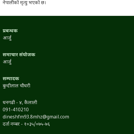
नेपालीको मृत्यु भएको छ।
प्रबन्धक
आर्जु
समाचार संयोजक
आर्जु
सम्पादक
बुन्दीलाल चौधरी
धनगढी - ४, कैलाली
091-410210
dineshfm93.8mhz@gmail.com
दर्ता नम्बर - १०३५/०७५-७६