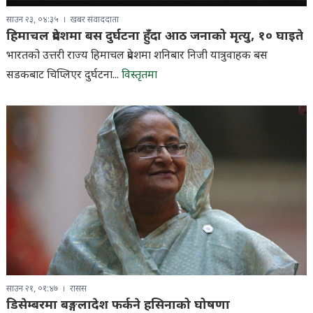
साउन २३, ०४:३५
खबर संवाददाता
हिमाचल प्रदेशमा बस दुर्घटना हुँदा आठ जनाको मृत्यु, १० घाइते
भारतको उत्तरी राज्य हिमाचल प्रदेशमा शनिबार निजी यात्रुवाहक बस
सडकबाट चिप्लिएर दुर्घटना...
विस्तृतमा
साउन २१, ०१:४७
रासस
डिसेम्बरमा बङ्गलादेश फर्कने हसिनाको घोषणा