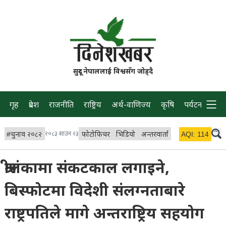
सुदूर नेपाललाई विश्वसँग जोड्दै
गृह
प्रदेश
राजनीति
राष्ट्रिय
अर्थ-वाणिज्य
कृषि
पर्यटन
प्रवास
#
चुनाव २०८२
२०८३ साउन २३
फोटोफिचर
भिडियो
अन्तरवार्ता
विचार/ब्लग
AQI:
114
लाइभ 
श्रीलंकामा संकटकाल लगाइने,
बिस्फोटमा विदेशी संलग्नताबारे
राष्ट्रपतिले मागे अन्तराष्ट्रिय सहयोग