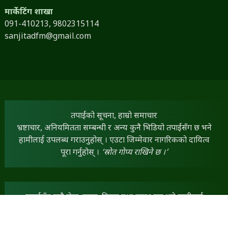
मार्केटिंग शाखा
091-410213,
9802315114
sanjitadfm@gmail.com
तपाईंको सूचना, हाम्रो समाचार
भ्रष्टाचार, अनियमितता सम्बन्धी र अन्य कुनै भिडियो तपाईंसँग छ भने
हामीलाई उपलब्ध गराउनुहोस् । एउटा जिम्मेवार नागरिकको दायित्व
पूरा गर्नुहोस् ।
‘स्रोत गोप्य राखिने छ ।’
तपाईंसँग कुनै लेख, रचना, विचार तथा स्तम्भ छन् भने हामीलाई
dineshfm93.8mhz@gmail.com
मा पठाउन सक्नुहुनेछ ।
तपाईंका सामग्रीलाई हामी प्राथमिकताका साथ प्रकाशित गर्नेछौं ।