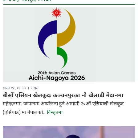
अन्य केही खेलकुद समाचार
साउन १८, ०८:५५
रासस
बीसौँ एसियन खेलकुदः कञ्चनपुरका नौ खेलाडी मैदानमा
महेन्द्रनगर: जापानमा आयोजना हुने आगामी २०औँ एसियाली खेलकुद
(एसियाड) मा नेपालको...
विस्तृतमा