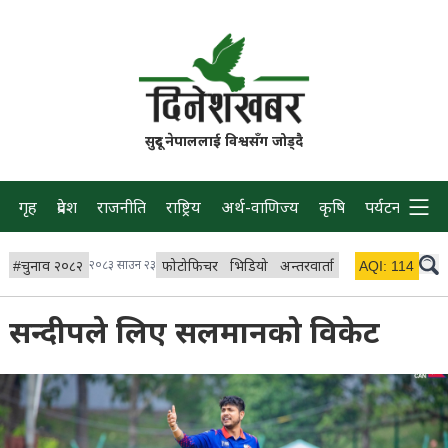
सुदूर नेपाललाई विश्वसँग जोड्दै
गृह
प्रदेश
राजनीति
राष्ट्रिय
अर्थ-वाणिज्य
कृषि
पर्यटन
प्रवास
#
चुनाव २०८२
२०८३ साउन २३
फोटोफिचर
भिडियो
अन्तरवार्ता
विचार/ब्लग
AQI:
114
लाइभ 
सन्दीपले लिए सलमानको विकेट