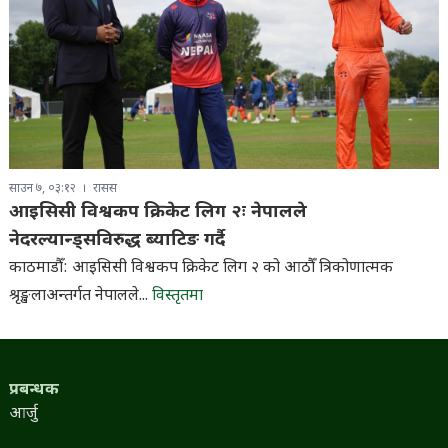
साउन ७, ०३:१२
रासस
आइसिसी विश्वकप क्रिकेट लिग २ः नेपालले
नेदरल्यान्ड्सविरुद्ध ब्याटिङ गर्दै
काठमाडौँ: आइसिसी विश्वकप क्रिकेट लिग २ को आठौँ त्रिकोणात्मक
श्रृङ्खलाअन्तर्गत नेपालले...
विस्तृतमा
प्रबन्धक
आर्जु