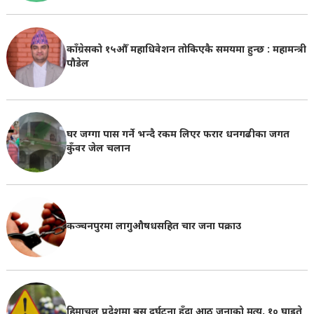
काँग्रेसको १५औँ महाधिवेशन तोकिएकै समयमा हुन्छ : महामन्त्री
पौडेल
घर जग्गा पास गर्ने भन्दै रकम लिएर फरार धनगढीका जगत
कुँवर जेल चलान
कञ्चनपुरमा लागुऔषधसहित चार जना पक्राउ
हिमाचल प्रदेशमा बस दुर्घटना हुँदा आठ जनाको मृत्यु, १० घाइते