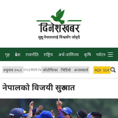
सुदूर नेपाललाई विश्वसँग जोड्दै
गृह
प्रदेश
राजनीति
राष्ट्रिय
अर्थ-वाणिज्य
कृषि
पर्यटन
प्रवास
#
चुनाव २०८२
२०८३ साउन २४
फोटोफिचर
भिडियो
अन्तरवार्ता
विचार/ब्लग
AQI:
114
लाइभ
नेपालको विजयी सुरुआत