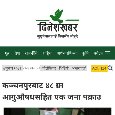
सुदूर नेपाललाई विश्वसँग जोड्दै
गृह
प्रदेश
राजनीति
राष्ट्रिय
अर्थ-वाणिज्य
कृषि
पर्यटन
प्रवास
#
चुनाव २०८२
२०८३ साउन २१
फोटोफिचर
भिडियो
अन्तरवार्ता
विचार/ब्लग
AQI:
114
लाइभ 
कञ्चनपुरबाट ४८ ग्राम
आगुऔषधसहित एक जना पक्राउ