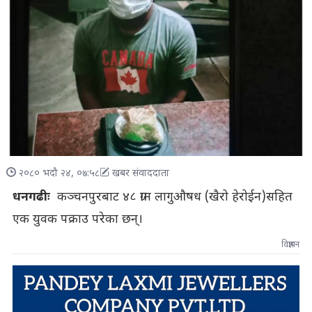
२०८० भदौ २४, ०७:५८
खबर संवाददाता
धनगढीः
कञ्चनपुरबाट ४८ ग्राम लागुऔषध (खैरो हेरोईन)सहित
एक युवक पक्राउ परेका छन्।
विज्ञापन