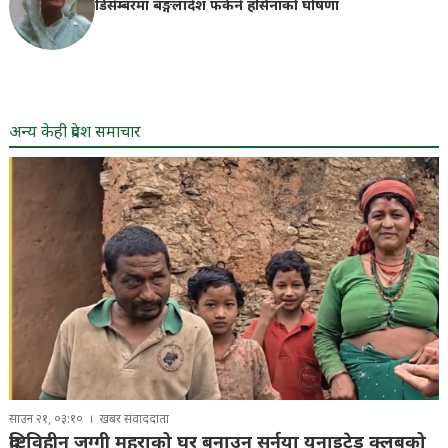
डिसेम्बरमा बङ्गलादेश फर्कने हसिनाको घोषणा
अन्य केही प्रदेश समाचार
साउन २१, ०३:१०
खबर संवाददाता
दृष्टिविहीन जग्गी महराको घर बनाउन सुर्नया युनाइटेड क्लबको