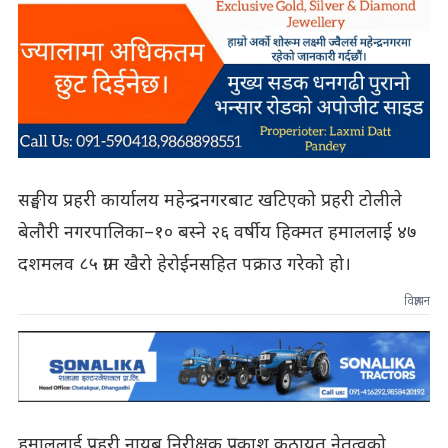
सङ्घीय प्रहरी कार्यालय महेन्द्रनगरबाट खटिएको प्रहरी टोलीले
बेलौरी नगरपालिका–१० बस्ने २६ वर्षीय हिक्मत हमाललाई ४७
दशमलव ८५ ग्राम खैरो हेरोईनसहित पक्राउ गरेको हो।
विज्ञापन
हमाललाई प्रहरी नायब निरीक्षक प्रकाश कठायत नेतृत्वको