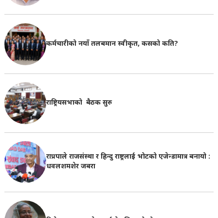
कर्मचारीको नयाँ तलबमान स्वीकृत, कसको कति?
राष्ट्रियसभाको बैठक सुरु
राप्रपाले राजसंस्था र हिन्दु राष्ट्रलाई भोटको एजेन्डामात्र बनायो :
धवलशमशेर जबरा