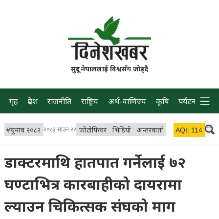
सुदूर नेपाललाई विश्वसँग जोड्दै
गृह
प्रदेश
राजनीति
राष्ट्रिय
अर्थ-वाणिज्य
कृषि
पर्यटन
प्रवास
#
चुनाव २०८२
२०८३ साउन २२
फोटोफिचर
भिडियो
अन्तरवार्ता
विचार/ब्लग
AQI:
114
लाइभ 
डाक्टरमाथि हातपात गर्नेलाई ७२
घण्टाभित्र कारबाहीको दायरामा
ल्याउन चिकित्सक संघको माग