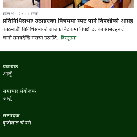
साउन २२, ०२:४०
रासस
प्रतिनिधिसभाः उठाइएका विषयमा स्पष्ट पार्न विपक्षीको आग्रह
काठमाडौँ: प्रतिनिधिसभाको आजको बैठकमा विपक्षी दलका सांसदहरूले
लामो समयदेखि संसद्मा उठाउँदै...
विस्तृतमा
प्रबन्धक
आर्जु
समाचार संयोजक
आर्जु
सम्पादक
बुन्दीलाल चौधरी