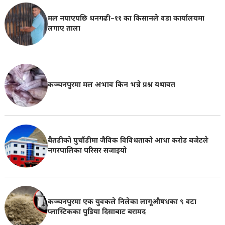
मल नपाएपछि धनगढी–११ का किसानले वडा कार्यालयमा
लगाए ताला
कञ्चनपुरमा मल अभाव किन भन्ने प्रश्न यथावत
बैतडीको पुर्चौडीमा जैविक विविधताको आधा करोड बजेटले
नगरपालिका परिसर सजाइयो
कञ्चनपुरमा एक युवकले निलेका लागूऔषधका ९ वटा
प्लास्टिकका पुडिया दिसाबाट बरामद