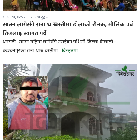
साउन २३, ०८:२२
लक्ष्मण ढुङ्गाल
साउन लागेसँगै राना थारु बस्तीमा डोलाको रौनक, मौलिक पर्व
तिजलाइ स्वागत गर्दै
धनगढी। साउन महिना लागेसँगै तराईका पश्चिमी जिल्ला कैलाली–
कञ्चनपुरका राना थारु बस्तीमा...
विस्तृतमा