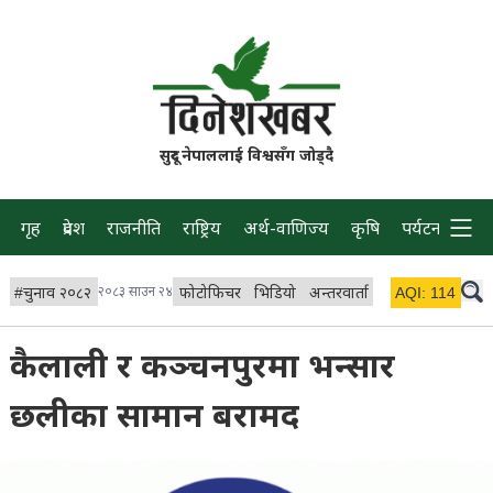
सुदूर नेपाललाई विश्वसँग जोड्दै
गृह
प्रदेश
राजनीति
राष्ट्रिय
अर्थ-वाणिज्य
कृषि
पर्यटन
प्रवास
#
चुनाव २०८२
२०८३ साउन २४
फोटोफिचर
भिडियो
अन्तरवार्ता
विचार/ब्लग
AQI:
114
लाइभ
कैलाली र कञ्चनपुरमा भन्सार
छलीका सामान बरामद