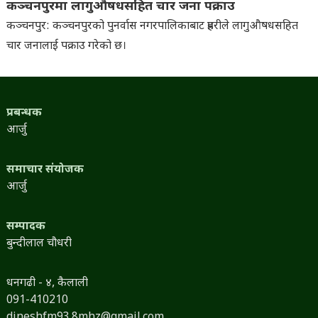
कञ्चनपुरमा लागुऔषधसहित चार जना पक्राउ
कञ्चनपुर: कञ्चनपुरको पुनर्वास नगरपालिकाबाट प्रहरीले लागुऔषधसहित
चार जनालाई पक्राउ गरेको छ।
प्रबन्धक
आर्जु
समाचार संयोजक
आर्जु
सम्पादक
बुन्दीलाल चौधरी
धनगढी - ४, कैलाली
091-410210
dineshfm93.8mhz@gmail.com