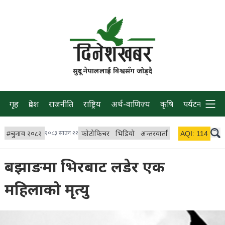
सुदूर नेपाललाई विश्वसँग जोड्दै
गृह
प्रदेश
राजनीति
राष्ट्रिय
अर्थ-वाणिज्य
कृषि
पर्यटन
प्रवास
#
चुनाव २०८२
२०८३ साउन २२
फोटोफिचर
भिडियो
अन्तरवार्ता
विचार/ब्लग
AQI:
114
लाइभ 
बझाङमा भिरबाट लडेर एक
महिलाको मृत्यु