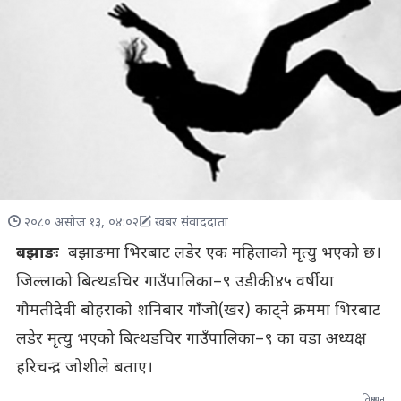
२०८० असोज १३, ०४:०२
खबर संवाददाता
बझाङः
बझाङमा भिरबाट लडेर एक महिलाको मृत्यु भएको छ।
जिल्लाको बित्थडचिर गाउँपालिका–९ उडीकी ४५ वर्षीया
गौमतीदेवी बोहराको शनिबार गाँजो(खर) काट्ने क्रममा भिरबाट
लडेर मृत्यु भएको बित्थडचिर गाउँपालिका–९ का वडा अध्यक्ष
हरिचन्द्र जोशीले बताए।
विज्ञापन