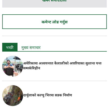
खबर संवाददाता
कमेन्ट लोड गर्नुस
भर्खरै
मुख्य समाचार
अमेरिकामा अध्ययनरत कैलालीको अत्तरियाका सुशान्त पन्त
सम्पर्कविहीन
दार्चुलाको कल्चु भिरमा सडक निर्माण