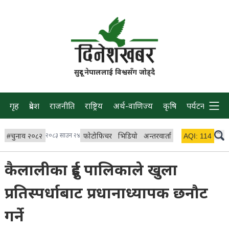
सुदूर नेपाललाई विश्वसँग जोड्दै
गृह
प्रदेश
राजनीति
राष्ट्रिय
अर्थ-वाणिज्य
कृषि
पर्यटन
प्रवास
#
चुनाव २०८२
२०८३ साउन २४
फोटोफिचर
भिडियो
अन्तरवार्ता
विचार/ब्लग
AQI:
114
लाइभ
कैलालीका दुई पालिकाले खुला
प्रतिस्पर्धाबाट प्रधानाध्यापक छनौट
गर्ने