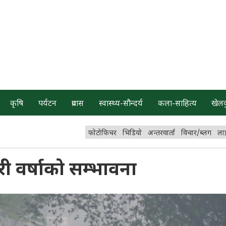
कृषि
पर्यटन
प्रवास
स्वास्थ्य-सौन्दर्य
कला-साहित्य
खेल
फोटोफिचर
भिडियो
अन्तरवार्ता
विचार/ब्लग
ला
री वर्षाको सम्भावना