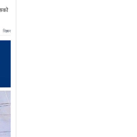
ासको
विज्ञापन