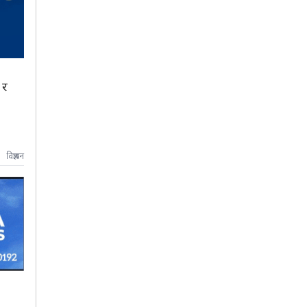
 र
विज्ञापन