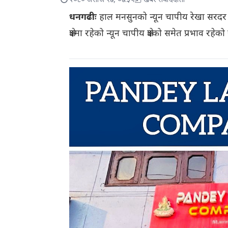
२०८० असोज १७, ०७:३५
खबर संवाददाता
धनगढीः
हाल मनसुनको न्यून चापीय रेखा सरद
क्षेत्रमा रहेको न्यून चापीय क्षेत्रको समेत प्रभाव रहेक