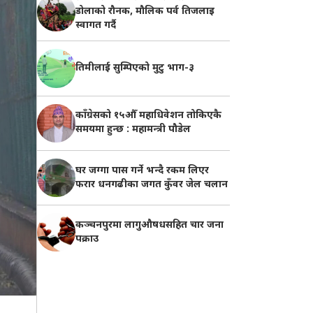
डोलाको रौनक, मौलिक पर्व तिजलाइ
स्वागत गर्दै
तिमीलाई सुम्पिएको मुटु भाग-३
काँग्रेसको १५औँ महाधिवेशन तोकिएकै
समयमा हुन्छ : महामन्त्री पौडेल
घर जग्गा पास गर्ने भन्दै रकम लिएर
फरार धनगढीका जगत कुँवर जेल चलान
कञ्चनपुरमा लागुऔषधसहित चार जना
पक्राउ