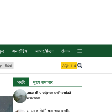
कुद
अन्तर्राष्ट्रिय
व्यापार/प्रर्वद्धन
रोचक
इभ रेडियो
AQI:
114
भर्खरै
मुख्य समाचार
आज यी ५ प्रदेशमा भारी वर्षाको
सम्भावना
साउन लागेसँगै राना थारु बस्तीमा