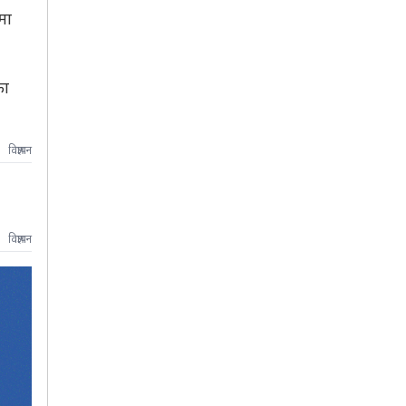
मा
का
विज्ञापन
विज्ञापन