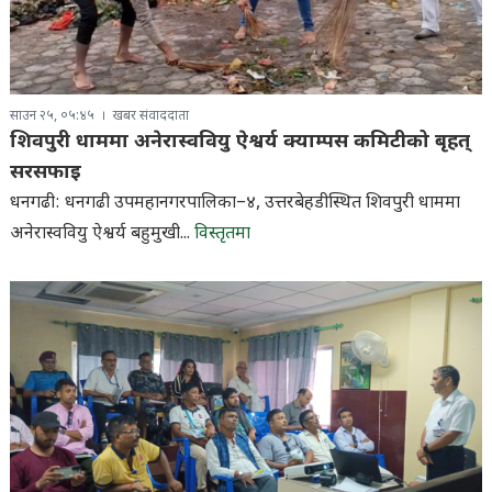
साउन २५, ०५:४५
खबर संवाददाता
शिवपुरी धाममा अनेरास्ववियु ऐश्वर्य क्याम्पस कमिटीको बृहत्
सरसफाइ
धनगढी: धनगढी उपमहानगरपालिका–४, उत्तरबेहडीस्थित शिवपुरी धाममा
अनेरास्ववियु ऐश्वर्य बहुमुखी...
विस्तृतमा