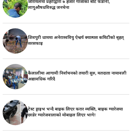
जोरायलमा प्रहरीद्वारा ७ हजार गाँजाका बोट फडानी,
लागूऔषधविरुद्ध जनचेना
शिवपुरी धाममा अनेरास्ववियु ऐश्वर्य क्याम्पस कमिटीको बृहत्
सरसफाइ
कैलालीमा आगामी निर्वाचनको तयारी सुरु, मतदाता नामावली
अद्यावधिक गरिदै
टेस्ट ड्राइभ भन्दै बाइक लिएर फरार व्यक्ति, बाइक ग्यारेजमा
छाडेर ग्यारेजवालाकाे मोबाइल लिएर भागे!