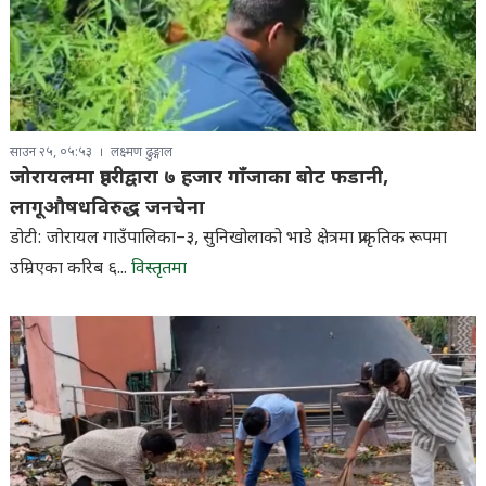
साउन २५, ०५:५३
लक्ष्मण ढुङ्गाल
जोरायलमा प्रहरीद्वारा ७ हजार गाँजाका बोट फडानी,
लागूऔषधविरुद्ध जनचेना
डोटी: जोरायल गाउँपालिका–३, सुनिखोलाको भाडे क्षेत्रमा प्राकृतिक रूपमा
उम्रिएका करिब ६...
विस्तृतमा