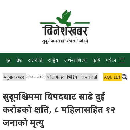
सुदूर नेपाललाई विश्वसँग जोड्दै
गृह
प्रदेश
राजनीति
राष्ट्रिय
अर्थ-वाणिज्य
कृषि
पर्यटन
प्रवास
#
चुनाव २०८२
२०८३ साउन २५
फोटोफिचर
भिडियो
अन्तरवार्ता
विचार/ब्लग
AQI:
114
लाइभ
सुदूरपश्चिममा विपदबाट साढे दुई
करोडको क्षति, ८ महिलासहित १२
जनाको मृत्यु