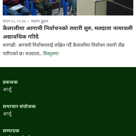
साउन २५, ०५:३४
लक्ष्मण ढुङ्गाल
कैलालीमा आगामी निर्वाचनको तयारी सुरु, मतदाता नामावली
अद्यावधिक गरिदै
धनगढी: आगामी निर्वाचनलाई लक्षित गर्दै कैलालीमा निर्वाचन तयारी तीव्र
पारिएको छ। मतदाता...
विस्तृतमा
प्रबन्धक
आर्जु
समाचार संयोजक
आर्जु
सम्पादक