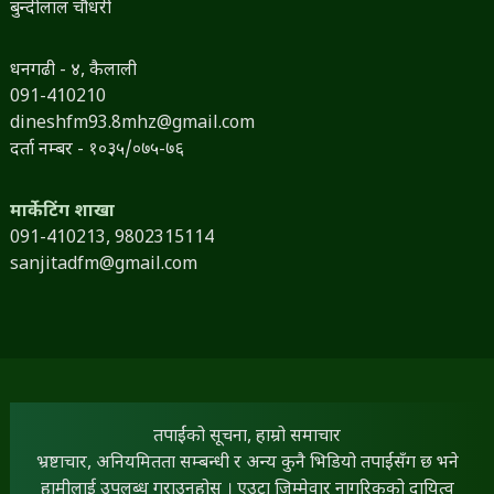
बुन्दीलाल चौधरी
धनगढी - ४, कैलाली
091-410210
dineshfm93.8mhz@gmail.com
दर्ता नम्बर - १०३५/०७५-७६
मार्केटिंग शाखा
091-410213,
9802315114
sanjitadfm@gmail.com
तपाईंको सूचना, हाम्रो समाचार
भ्रष्टाचार, अनियमितता सम्बन्धी र अन्य कुनै भिडियो तपाईंसँग छ भने
हामीलाई उपलब्ध गराउनुहोस् । एउटा जिम्मेवार नागरिकको दायित्व