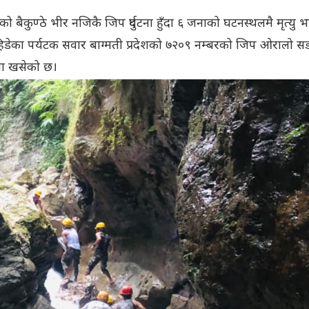
ैकुण्ठे भीर नजिकै जिप दुर्घटना हुँदा ६ जनाको घटनस्थलमै मृत्यु 
हिडेका पर्यटक सवार बाग्मती प्रदेशको ७२०९ नम्बरको जिप ओरालो 
मा खसेको छ।