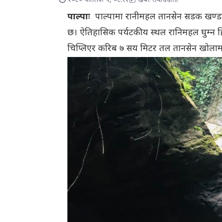
२०८० कार्तिक ५, ०८:१२
खबर संवाददाता
पाल्पाः
पाल्पामा रानीमहल तानसेन सडक खण्डको ब
छ। ऐतिहासिक पर्यटकीय स्थल रानिमहल घुम्न 
चिप्लिएर करिब ७ सय मिटर तल तानसेन खोला