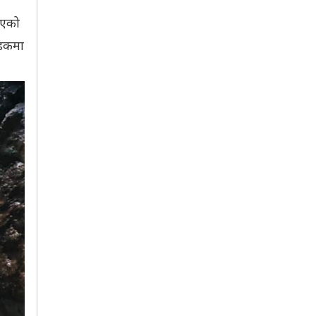
भएको
सडकमा