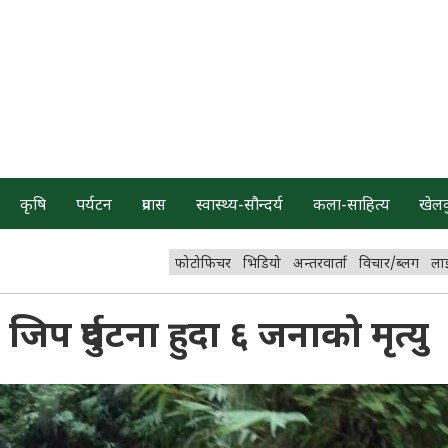
कृषि
पर्यटन
प्रवास
स्वास्थ्य-सौन्दर्य
कला-साहित्य
खेल
फोटोफिचर
भिडियो
अन्तरवार्ता
विचार/ब्लग
ला
जिप दुर्घटना हुदा ६ जनाको मृत्यु