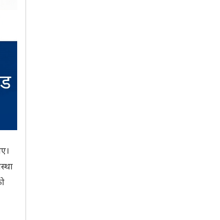
ाए।
स्था
को