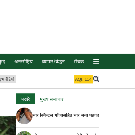
कुद
अन्तर्राष्ट्रिय
व्यापार/प्रर्वद्धन
रोचक
इभ रेडियो
AQI:
114
भर्खरै
मुख्य समाचार
चार क्विन्टल गाँजासहित चार जना पक्राउ