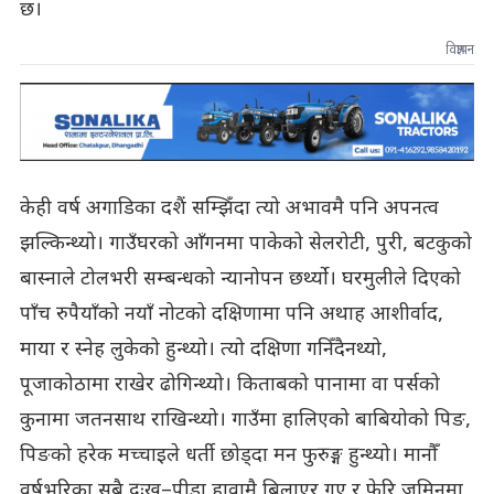
छ।
विज्ञापन
केही वर्ष अगाडिका दशैं सम्झिँदा त्यो अभावमै पनि अपनत्व
झल्किन्थ्यो। गाउँघरको आँगनमा पाकेको सेलरोटी, पुरी, बटकुको
बास्नाले टोलभरी सम्बन्धको न्यानोपन छर्थ्यो। घरमुलीले दिएको
पाँच रुपैयाँको नयाँ नोटको दक्षिणामा पनि अथाह आशीर्वाद,
माया र स्नेह लुकेको हुन्थ्यो। त्यो दक्षिणा गनिँदैनथ्यो,
पूजाकोठामा राखेर ढोगिन्थ्यो। किताबको पानामा वा पर्सको
कुनामा जतनसाथ राखिन्थ्यो। गाउँमा हालिएको बाबियोको पिङ,
पिङको हरेक मच्चाइले धर्ती छोड्दा मन फुरुङ्ग हुन्थ्यो। मानौँ
वर्षभरिका सबै दुःख–पीडा हावामै बिलाएर गए र फेरि जमिनमा