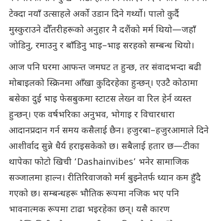
टेक्दा नयाँ उत्साहले अर्को उडान दिने गर्थ्यो। पालो कुर्दै
मुस्कुराउने दौँतरीहरूको अनुहार नै दशैंको मर्म थियो—जहाँ
जोडिनु, रमाउनु र बाँडिनु भाइ–भाइ सरहको सम्बन्ध थियो।
आज पनि घरमा आफन्त जमघट त हुन्छ, तर संवादभन्दा बढी
मोबाइलको स्क्रिनमा आँखा कुदिरहेका हुन्छन्। एउटै कोठामा
बसेका दुई भाइ फेसबुकमा स्टाटस लेख्न वा रिल हेर्न व्यस्त
हुन्छन्। एक वर्षभरिका अनुभव, भोगाइ र विचारधारा
आदानप्रदान गर्न समय कसैलाई छैन। हजुरबा–हजुरआमाले दिने
आशीर्वाद सुन्ने धैर्य हराइसकेको छ। सबैलाई हतार छ—टीका
थापेका फोटो खिची ‘Dashainvibes’ भनेर सामाजिक
सञ्जालमा हाल्न। रीतिरिवाजको मर्म बुझ्नेतर्फ ध्यान कम हुँदै
गएको छ। सम्बन्धहरू भौतिक रूपमा नजिक भए पनि
भावनात्मक रूपमा टाढा भइरहेका छन्। यसै कारण