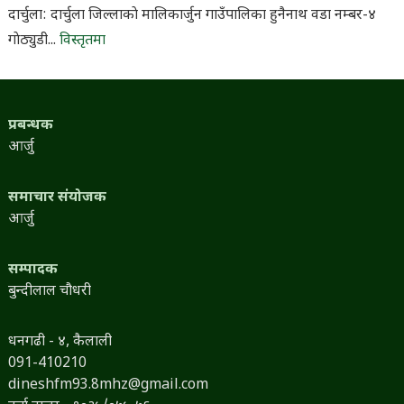
दार्चुला: दार्चुला जिल्लाकाे मालिकार्जुन गाउँपालिका हुनैनाथ वडा नम्बर-४
गाेठ्युडी...
विस्तृतमा
प्रबन्धक
आर्जु
समाचार संयोजक
आर्जु
सम्पादक
बुन्दीलाल चौधरी
धनगढी - ४, कैलाली
091-410210
dineshfm93.8mhz@gmail.com