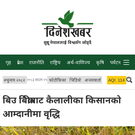
सुदूर नेपाललाई विश्वसँग जोड्दै
गृह
प्रदेश
राजनीति
राष्ट्रिय
अर्थ-वाणिज्य
कृषि
पर्यटन
प्रवास
#
चुनाव २०८२
२०८३ साउन २५
फोटोफिचर
भिडियो
अन्तरवार्ता
विचार/ब्लग
AQI:
114
लाइभ
बिउ बिक्रीबाट कैलालीका किसानको
आम्दानीमा वृद्धि