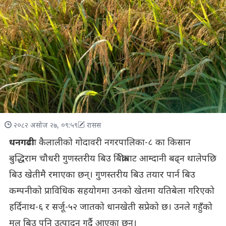
२०८२ असोज २७, ०९:५९
रासस
धनगढीः
कैलालीको गोदावरी नगरपालिका-८ का किसान
बुद्धिराम चौधरी गुणस्तरीय बिउ बिक्रीबाट आम्दानी बढ्न थालेपछि
बिउ खेतीमै रमाएका छन्। गुणस्तरीय बिउ तयार पार्न बिउ
कम्पनीको प्राविधिक सहयोगमा उनको खेतमा यतिबेला गरिएको
हर्दिनाथ-६ र सर्जू-५२ जातको धानखेती सप्रेको छ। उनले गहुँको
मूल बिउ पनि उत्पादन गर्दै आएका छन्।