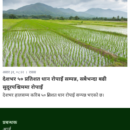
असार ३१, ०८:२२
रासस
देशभर ५० प्रतिशत धान रोपाइँ सम्पन्न, सबैभन्दा बढी
सुदूरपश्चिममा रोपाइँ
देशभर हालसम्म करिब ५० प्रतिशत धान रोपाइँ सम्पन्न भएको छ।
प्रबन्धक
आर्जु