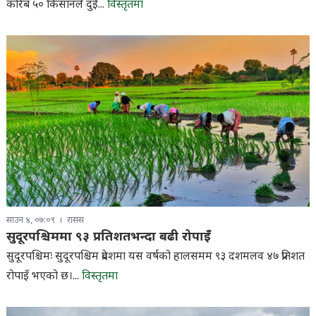
करिब ५० किसानले दुई...
विस्तृतमा
साउन ४, ०७:०९
रासस
सुदूरपश्चिममा ९३ प्रतिशतभन्दा बढी रोपाइँ
सुदूरपश्चिमः सुदूरपश्चिम प्रदेशमा यस वर्षको हालसमम ९३ दशमलव ४७ प्रतिशत
रोपाइँ भएको छ।...
विस्तृतमा