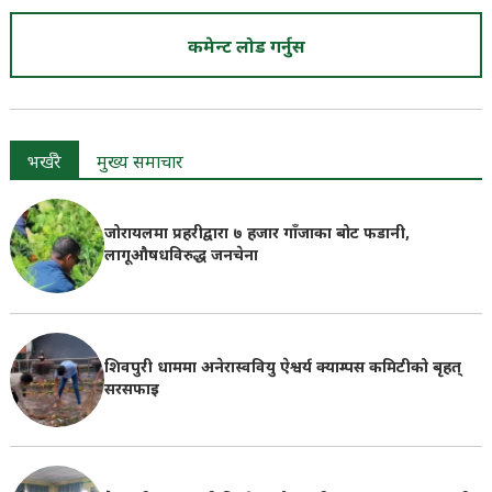
कमेन्ट लोड गर्नुस
भर्खरै
मुख्य समाचार
जोरायलमा प्रहरीद्वारा ७ हजार गाँजाका बोट फडानी,
लागूऔषधविरुद्ध जनचेना
शिवपुरी धाममा अनेरास्ववियु ऐश्वर्य क्याम्पस कमिटीको बृहत्
सरसफाइ