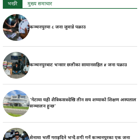
भर्खरै
मुख्य समाचार
कञ्चनपुरमा ८ जना जुवाडे पक्राउ
कञ्चनपुरबाट भन्सार छलीका सामानसहित ४ जना पक्राउ
‘गेटामा यही शैत्रिकसत्रदेखि तीन सय शय्याको शिक्षण अस्पताल
सञ्चालन हुन्छ’
सेनामा भर्ती गराइदिने भन्दै ठगी गर्ने कञ्चनपुरका एक जना