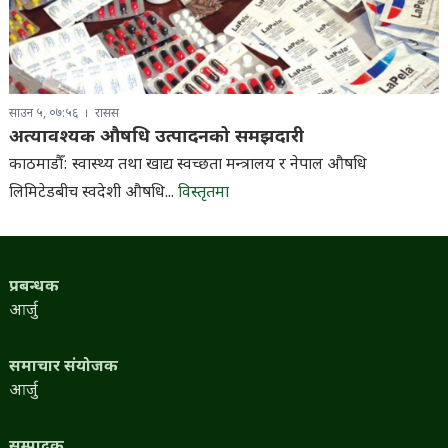
साउन ५, ०७:५६
रासस
अत्यावश्यक औषधि उत्पादनको समझदारी
काठमाडौँ: स्वास्थ्य तथा खाद्य स्वच्छता मन्त्रालय र नेपाल औषधि
लिमिटेडबीच स्वदेशी औषधि...
विस्तृतमा
प्रबन्धक
आर्जु
समाचार संयोजक
आर्जु
सम्पादक