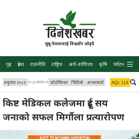
सुदूर नेपाललाई विश्वसँग जोड्दै
गृह
प्रदेश
राजनीति
राष्ट्रिय
अर्थ-वाणिज्य
कृषि
पर्यटन
प्रवास
#
चुनाव २०८२
२०८३ साउन २२
फोटोफिचर
भिडियो
अन्तरवार्ता
विचार/ब्लग
AQI:
114
लाइभ 
किष्ट मेडिकल कलेजमा दुई सय
जनाको सफल मिर्गौला प्रत्यारोपण