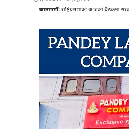
२०८३ वैशाख २८, ०४:३०
रासस
काठमाडौँ:
राष्ट्रियसभाको आजको बैठकमा सरक