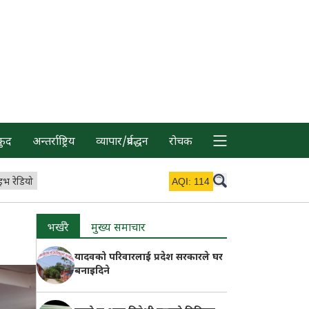
कुद
अन्तर्राष्ट्रिय
व्यापार/प्रर्वद्धन
रोचक
इभ रेडियो
AQI:
114
भर्खरै
मुख्य समाचार
यादवको परिवारलाई प्रदेश सरकारले घर
बनाइदिने