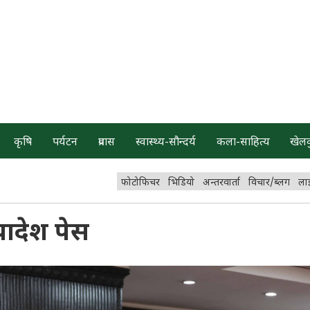
कृषि
पर्यटन
प्रवास
स्वास्थ्य-सौन्दर्य
कला-साहित्य
खेल
फोटोफिचर
भिडियो
अन्तरवार्ता
विचार/ब्लग
ला
यादेश पेस