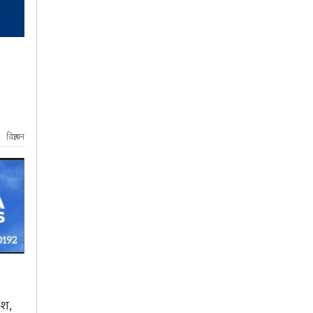
विज्ञापन
ेश,