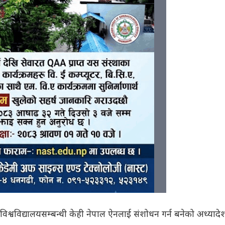
लले विश्वविद्यालयसम्बन्धी केही नेपाल ऐनलाई संशोधन गर्न बनेको अध्यादे