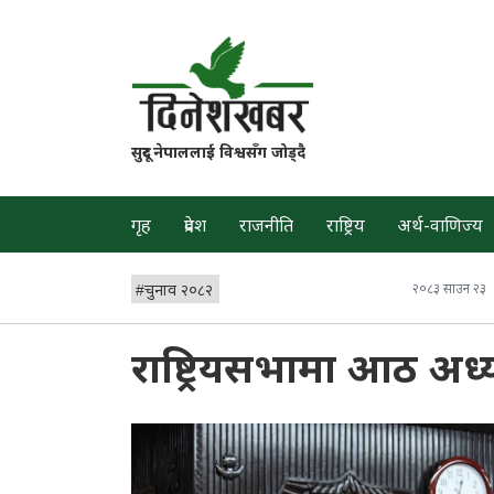
सुदूर नेपाललाई विश्वसँग जोड्दै
गृह
प्रदेश
राजनीति
राष्ट्रिय
अर्थ-वाणिज्य
#
चुनाव २०८२
२०८३ साउन २३
राष्ट्रियसभामा आठ अध्