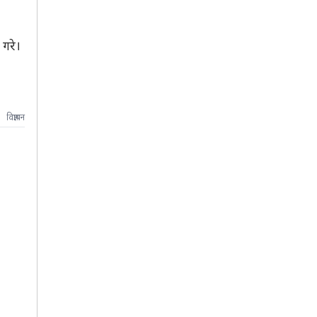
 गरे।
विज्ञापन