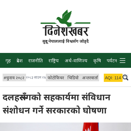
सुदूर नेपाललाई विश्वसँग जोड्दै
गृह
प्रदेश
राजनीति
राष्ट्रिय
अर्थ-वाणिज्य
कृषि
पर्यटन
प्रवास
#
चुनाव २०८२
२०८३ साउन २४
फोटोफिचर
भिडियो
अन्तरवार्ता
विचार/ब्लग
AQI:
114
लाइभ
दलहरूसँगको सहकार्यमा संविधान
संशोधन गर्ने सरकारकाे घोषणा