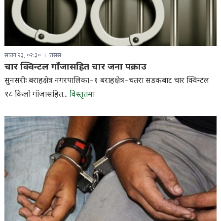
साउन २३, ०२:३०
रासस
चार क्विन्टल गाँजासहित चार जना पक्राउ
सुनसरीः बराहक्षेत्र नगरपालिका–१ बराहक्षेत्र–चतरा सडकबाट चार क्विन्टल
१८ किलो गाँजासहित...
विस्तृतमा