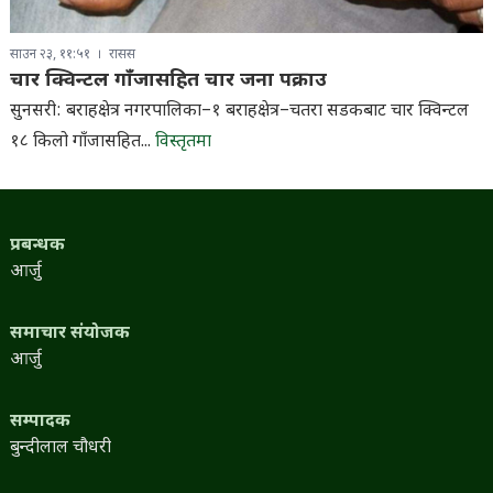
साउन २३, ११:५१
रासस
चार क्विन्टल गाँजासहित चार जना पक्राउ
सुनसरी: बराहक्षेत्र नगरपालिका–१ बराहक्षेत्र–चतरा सडकबाट चार क्विन्टल
१८ किलो गाँजासहित...
विस्तृतमा
प्रबन्धक
आर्जु
समाचार संयोजक
आर्जु
सम्पादक
बुन्दीलाल चौधरी