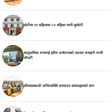
डोटीमा ११ महिनामा ५२ महिला घरमै सुत्केरी
सामुदायिक वनलाई हरित अर्थतन्त्रको आधार बनाइनेः मन्त्री
चौधरी
सीमासम्बन्धी अभिव्यक्ति सच्याउन सांसदहरुको माग