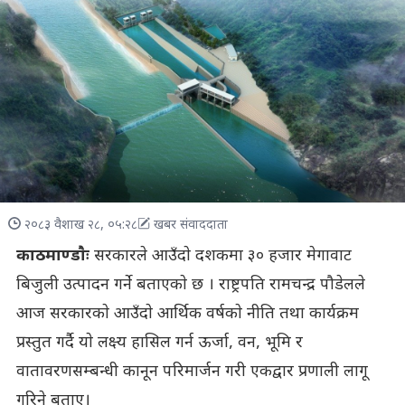
२०८३ वैशाख २८, ०५:२८
खबर संवाददाता
काठमाण्डाैः
सरकारले आउँदाे दशकमा ३० हजार मेगावाट
बिजुली उत्पादन गर्ने बताएकाे छ । राष्ट्रपति रामचन्द्र पौडेलले
आज सरकारकाे आउँदाे आर्थिक वर्षकाे नीति तथा कार्यक्रम
प्रस्तुत गर्दै याे लक्ष्य हासिल गर्न ऊर्जा, वन, भूमि र
वातावरणसम्बन्धी कानून परिमार्जन गरी एकद्वार प्रणाली लागू
गरिने बताए।