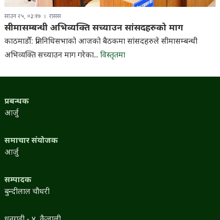
साउन २५, ०३:१७
रासस
सीमासम्बन्धी अभिव्यक्ति सच्याउन सांसदहरुको माग
काठमाडौँ: प्रतिनिधिसभाको आजको बैठकमा सांसदहरुले सीमासम्बन्धी
अभिव्यक्ति सच्याउन माग गरेका...
विस्तृतमा
प्रबन्धक
आर्जु
समाचार संयोजक
आर्जु
सम्पादक
बुन्दीलाल चौधरी
धनगढी - ४, कैलाली