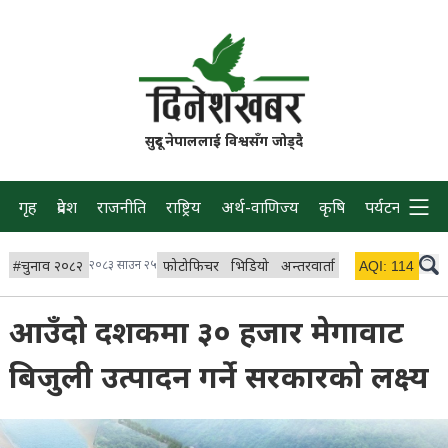
सुदूर नेपाललाई विश्वसँग जोड्दै
गृह
प्रदेश
राजनीति
राष्ट्रिय
अर्थ-वाणिज्य
कृषि
पर्यटन
प्रवास
#
चुनाव २०८२
२०८३ साउन २५
फोटोफिचर
भिडियो
अन्तरवार्ता
विचार/ब्लग
AQI:
114
लाइभ
आउँदाे दशकमा ३० हजार मेगावाट
बिजुली उत्पादन गर्ने सरकारको लक्ष्य