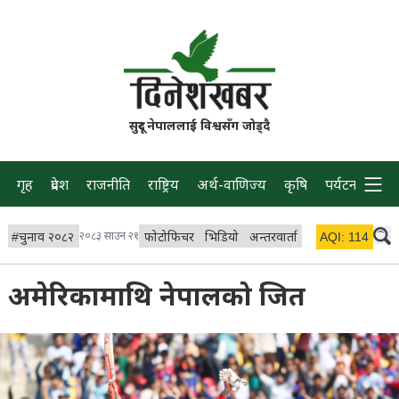
सुदूर नेपाललाई विश्वसँग जोड्दै
गृह
प्रदेश
राजनीति
राष्ट्रिय
अर्थ-वाणिज्य
कृषि
पर्यटन
प्रवास
#
चुनाव २०८२
२०८३ साउन २१
फोटोफिचर
भिडियो
अन्तरवार्ता
विचार/ब्लग
AQI:
114
लाइभ 
अमेरिकामाथि नेपालको जित