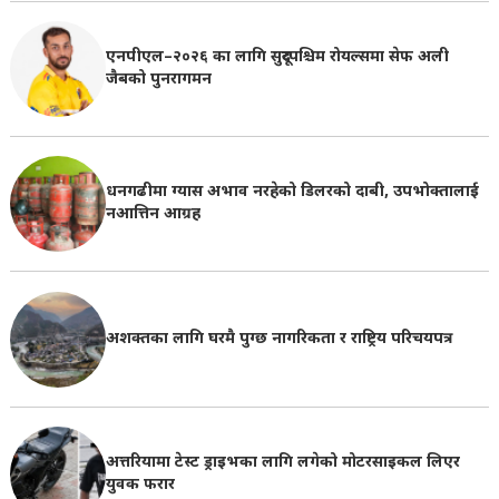
एनपीएल–२०२६ का लागि सुदूरपश्चिम रोयल्समा सेफ अली
जैबको पुनरागमन
धनगढीमा ग्यास अभाव नरहेको डिलरको दाबी, उपभोक्तालाई
नआत्तिन आग्रह
अशक्तका लागि घरमै पुग्छ नागरिकता र राष्ट्रिय परिचयपत्र
अत्तरियामा टेस्ट ड्राइभका लागि लगेको मोटरसाइकल लिएर
युवक फरार