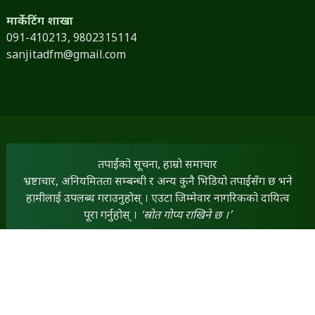
मार्केटिंग शाखा
091-410213,
9802315114
sanjitadfm@gmail.com
तपाईंको सूचना, हाम्रो समाचार
भ्रष्टाचार, अनियमितता सम्बन्धी र अन्य कुनै भिडियो तपाईंसँग छ भने
हामीलाई उपलब्ध गराउनुहोस् । एउटा जिम्मेवार नागरिकको दायित्व
पूरा गर्नुहोस् ।
‘स्रोत गोप्य राखिने छ ।’
तपाईंसँग कुनै लेख, रचना, विचार तथा स्तम्भ छन् भने हामीलाई
dineshfm93.8mhz@gmail.com
मा पठाउन सक्नुहुनेछ ।
तपाईंका सामग्रीलाई हामी प्राथमिकताका साथ प्रकाशित गर्नेछौं ।