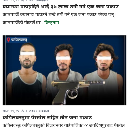
साउन २४, ०३:१६
खबर संवाददाता
क्यानडा पठाइदिने भन्दै ३७ लाख ठगी गर्ने एक जना पक्राउ
काठमाडौँः क्यानाडा पठाउने भन्दै ठगी गर्ने एक जना पक्राउ परेका छन्।
काठमाडौँको गोकर्णेश्वर...
विस्तृतमा
साउन २४, ०३:०७
खबर संवाददाता
कपिलवस्तुमा पेस्तोल सहित तीन जना पक्राउ
कपिलवस्तुः कपिलवस्तुको विजयनगर गाउँपालिका-४ जगदिशपुरबाट पेस्तोल