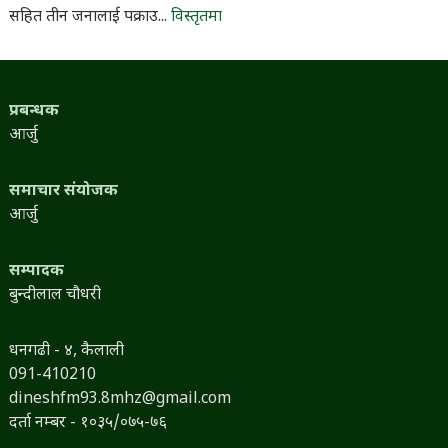
सहित तीन जनालाई पक्राउ...
विस्तृतमा
प्रबन्धक
आर्जु
समाचार संयोजक
आर्जु
सम्पादक
बुन्दीलाल चौधरी
धनगढी - ४, कैलाली
091-410210
dineshfm93.8mhz@gmail.com
दर्ता नम्बर - १०३५/०७५-७६