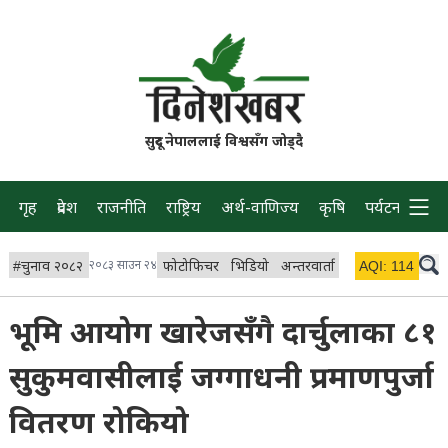
सुदूर नेपाललाई विश्वसँग जोड्दै
गृह
प्रदेश
राजनीति
राष्ट्रिय
अर्थ-वाणिज्य
कृषि
पर्यटन
प्रवास
#
चुनाव २०८२
२०८३ साउन २४
फोटोफिचर
भिडियो
अन्तरवार्ता
विचार/ब्लग
AQI:
114
लाइभ
भूमि आयोग खारेजसँगै दार्चुलाका ८१
सुकुमवासीलाई जग्गाधनी प्रमाणपुर्जा
वितरण रोकियो