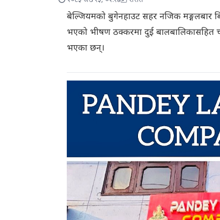
२०८३ जेठ १३, ०२:१७
रासस
बेल्जियमको बुगेनहाउट सहर नजिक मङ्गलबार बि
भएको भीषण ठक्करमा दुई बालबालिकासहित चार
भएका छन्।