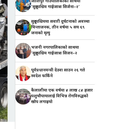
जोशिपुर गाउँपालिकाको साथमा
‘सुदूरपश्चिम गाईजात्रा सिर्जना–२’
सुदूरपश्चिममा सवारी दुर्घटनाको अवस्था
चिन्ताजनक, तीन वर्षमा ५ सय ६९
जनाको मृत्यु
भजनी नगरपालिकाको साथमा
‘सुदूरपश्चिम गाईजात्रा सिजन–२
पूर्वप्रधानमन्त्री देउवा साउन २६ गते
स्वदेश फर्किने
कैलालीमा एक वर्षमा ४ लाख ८४ हजार
पशुचौपायालाई विभिन्न रोगविरुद्धको
खोप लगाइयाे