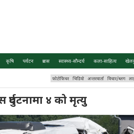
कृषि
पर्यटन
प्रवास
स्वास्थ्य-सौन्दर्य
कला-साहित्य
खेल
फोटोफिचर
भिडियो
अन्तरवार्ता
विचार/ब्लग
ला
ुर्घटनामा ४ को मृत्यु