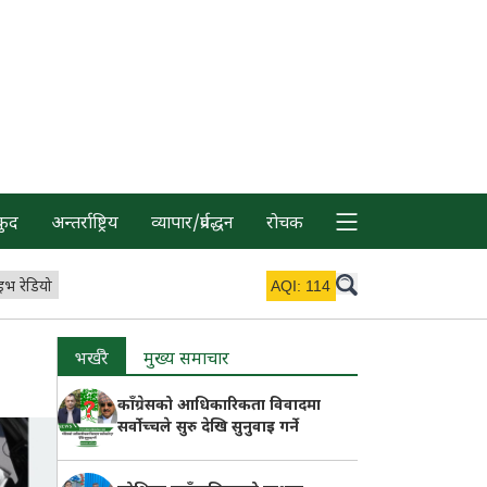
कुद
अन्तर्राष्ट्रिय
व्यापार/प्रर्वद्धन
रोचक
इभ रेडियो
AQI:
114
भर्खरै
मुख्य समाचार
काँग्रेसको आधिकारिकता विवादमा
सर्वोच्चले सुरु देखि सुनुवाइ गर्ने