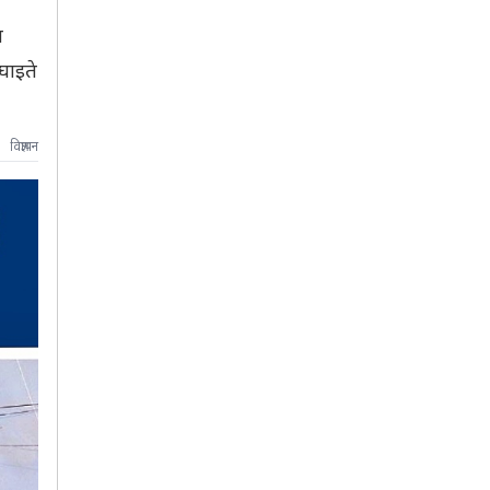
च
घाइते
विज्ञापन