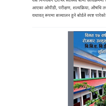
यस निर्णयसँगै देशभर स्वास्थ्य बीमा कार्यक्र
आएका ओपीडी, परीक्षण, शल्यक्रिया, औषधि तथा 
यथावत् रूपमा सञ्चालन हुने बोर्डले स्पष्ट पारेक