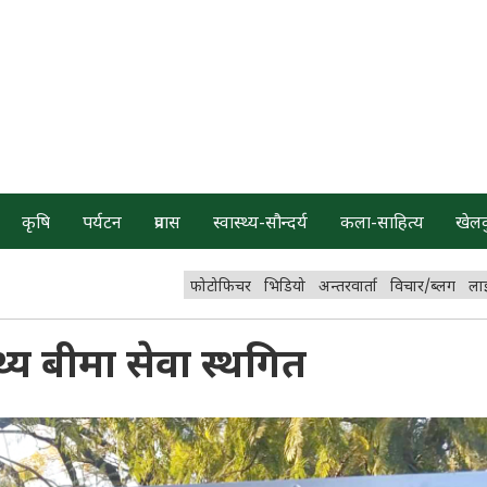
कृषि
पर्यटन
प्रवास
स्वास्थ्य-सौन्दर्य
कला-साहित्य
खेल
फोटोफिचर
भिडियो
अन्तरवार्ता
विचार/ब्लग
ला
्य बीमा सेवा स्थगित