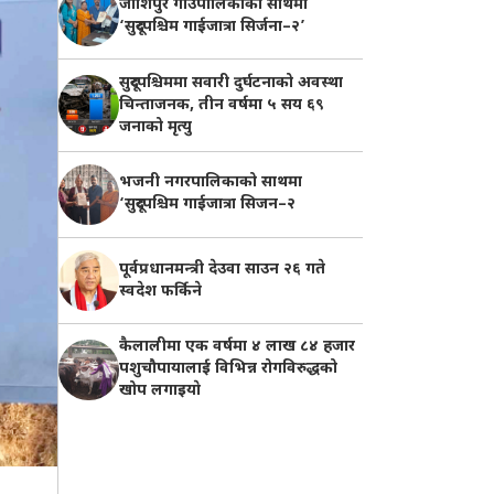
जोशिपुर गाउँपालिकाको साथमा
‘सुदूरपश्चिम गाईजात्रा सिर्जना–२’
सुदूरपश्चिममा सवारी दुर्घटनाको अवस्था
चिन्ताजनक, तीन वर्षमा ५ सय ६९
जनाको मृत्यु
भजनी नगरपालिकाको साथमा
‘सुदूरपश्चिम गाईजात्रा सिजन–२
पूर्वप्रधानमन्त्री देउवा साउन २६ गते
स्वदेश फर्किने
कैलालीमा एक वर्षमा ४ लाख ८४ हजार
पशुचौपायालाई विभिन्न रोगविरुद्धको
खोप लगाइयाे