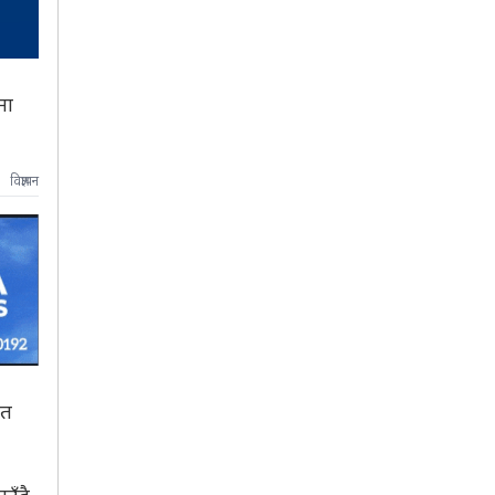
मा
विज्ञापन
फत