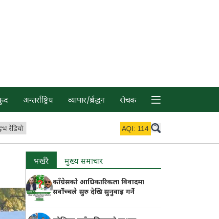
कुद
अन्तर्राष्ट्रिय
व्यापार/प्रर्वद्धन
रोचक
इभ रेडियो
AQI:
114
भर्खरै
मुख्य समाचार
काँग्रेसको आधिकारिकता विवादमा
सर्वोच्चले सुरु देखि सुनुवाइ गर्ने