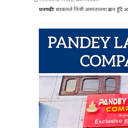
२०८३ जेठ १३, ०२:४३
खबर संवाददाता
धनगढीः
सरकारले निजी अस्पतालमा प्रदान हुँदै 