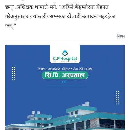
छन्”, प्रशिक्षक थापाले भने, “अहिले बैङ्ग्लोरमा मेहनत
गरेअनुसार राज्य स्तरीयसम्म्मका खेलाडी उत्पादन भइरहेका
छन्।”
विज्ञापन