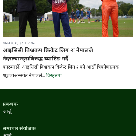
साउन ७, ०३:१२
रासस
आइसिसी विश्वकप क्रिकेट लिग २ः नेपालले
नेदरल्यान्ड्सविरुद्ध ब्याटिङ गर्दै
काठमाडौँ: आइसिसी विश्वकप क्रिकेट लिग २ को आठौँ त्रिकोणात्मक
श्रृङ्खलाअन्तर्गत नेपालले...
विस्तृतमा
प्रबन्धक
आर्जु
समाचार संयोजक