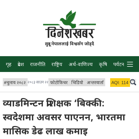
सुदूर नेपाललाई विश्वसँग जोड्दै
गृह
प्रदेश
राजनीति
राष्ट्रिय
अर्थ-वाणिज्य
कृषि
पर्यटन
प्रवास
#
चुनाव २०८२
२०८३ साउन २२
फोटोफिचर
भिडियो
अन्तरवार्ता
विचार/ब्लग
AQI:
114
लाइभ 
व्याडमिन्टन प्रशिक्षक ‘बिक्की:
स्वदेशमा अवसर पाएनन, भारतमा
मासिक डेढ लाख कमाइ