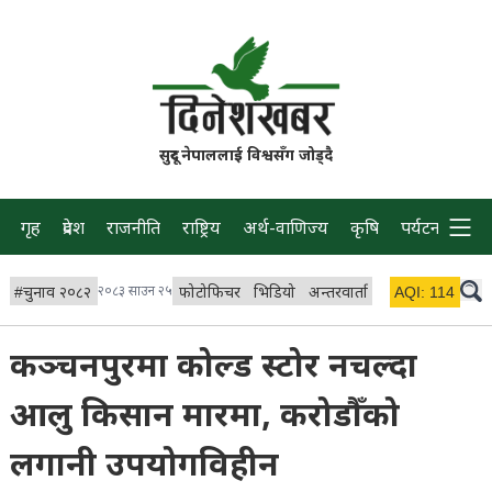
सुदूर नेपाललाई विश्वसँग जोड्दै
गृह
प्रदेश
राजनीति
राष्ट्रिय
अर्थ-वाणिज्य
कृषि
पर्यटन
प्रवास
#
चुनाव २०८२
२०८३ साउन २५
फोटोफिचर
भिडियो
अन्तरवार्ता
विचार/ब्लग
AQI:
114
लाइभ
कञ्चनपुरमा कोल्ड स्टोर नचल्दा
आलु किसान मारमा, करोडौँको
लगानी उपयोगविहीन