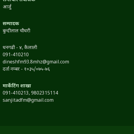
समाचार संयोजक
आर्जु
सम्पादक
बुन्दीलाल चौधरी
धनगढी - ४, कैलाली
091-410210
dineshfm93.8mhz@gmail.com
दर्ता नम्बर - १०३५/०७५-७६
मार्केटिंग शाखा
091-410213,
9802315114
sanjitadfm@gmail.com