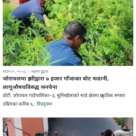
साउन २५, ०५:५३
लक्ष्मण ढुङ्गाल
जोरायलमा प्रहरीद्वारा ७ हजार गाँजाका बोट फडानी,
लागूऔषधविरुद्ध जनचेना
डोटी: जोरायल गाउँपालिका–३, सुनिखोलाको भाडे क्षेत्रमा प्राकृतिक रूपमा
उम्रिएका करिब ६...
विस्तृतमा