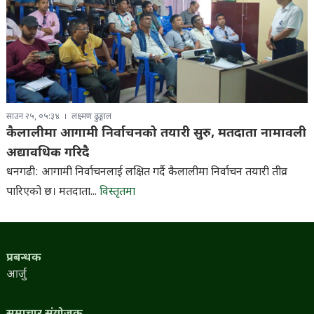
साउन २५, ०५:३४
लक्ष्मण ढुङ्गाल
कैलालीमा आगामी निर्वाचनको तयारी सुरु, मतदाता नामावली
अद्यावधिक गरिदै
धनगढी: आगामी निर्वाचनलाई लक्षित गर्दै कैलालीमा निर्वाचन तयारी तीव्र
पारिएको छ। मतदाता...
विस्तृतमा
प्रबन्धक
आर्जु