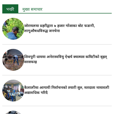
भर्खरै
मुख्य समाचार
जोरायलमा प्रहरीद्वारा ७ हजार गाँजाका बोट फडानी,
लागूऔषधविरुद्ध जनचेना
शिवपुरी धाममा अनेरास्ववियु ऐश्वर्य क्याम्पस कमिटीको बृहत्
सरसफाइ
कैलालीमा आगामी निर्वाचनको तयारी सुरु, मतदाता नामावली
अद्यावधिक गरिदै