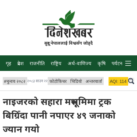
सुदूर नेपाललाई विश्वसँग जोड्दै
गृह
प्रदेश
राजनीति
राष्ट्रिय
अर्थ-वाणिज्य
कृषि
पर्यटन
प्रवास
#
चुनाव २०८२
२०८३ साउन २२
फोटोफिचर
भिडियो
अन्तरवार्ता
विचार/ब्लग
AQI:
114
लाइभ 
नाइजरको सहारा मरुभूमिमा ट्रक
बिग्रिँदा पानी नपाएर ४९ जनाको
ज्यान गयो