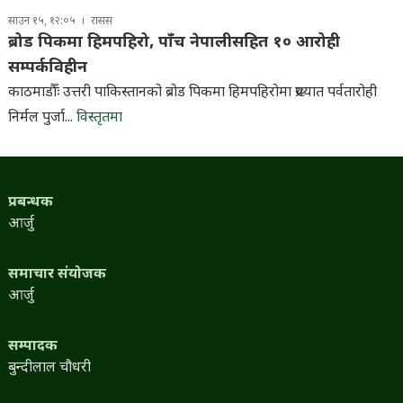
साउन १५, १२:०५
रासस
ब्रोड पिकमा हिमपहिरो, पाँच नेपालीसहित १० आरोही
सम्पर्कविहीन
काठमाडौँः उत्तरी पाकिस्तानको ब्रोड पिकमा हिमपहिरोमा प्रख्यात पर्वतारोही
निर्मल पुर्जा...
विस्तृतमा
प्रबन्धक
आर्जु
समाचार संयोजक
आर्जु
सम्पादक
बुन्दीलाल चौधरी