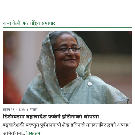
अन्य केही अन्तर्राष्ट्रिय समाचार
साउन २१, ०१:४७
रासस
डिसेम्बरमा बङ्गलादेश फर्कने हसिनाको घोषणा
बङ्गलादेशकी पदच्युत पूर्वप्रधानमन्त्री शेख हसिनाले मानवताविरुद्धको अपराध
अभियोगमा...
विस्तृतमा