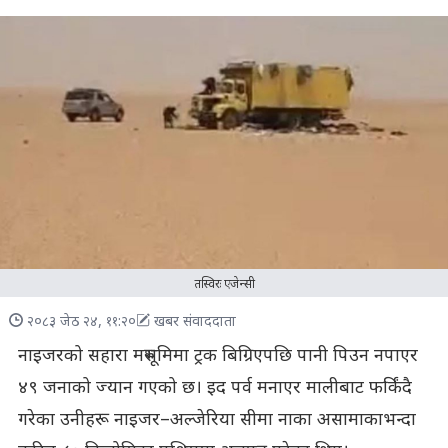
तस्विरः एजेन्सी
२०८३ जेठ २४, ११:२०
खबर संवाददाता
नाइजरको सहारा मरुभूमिमा ट्रक बिग्रिएपछि पानी पिउन नपाएर
४९ जनाको ज्यान गएको छ। इद पर्व मनाएर मालीबाट फर्किंदै
गरेका उनीहरू नाइजर–अल्जेरिया सीमा नाका असामाकाभन्दा