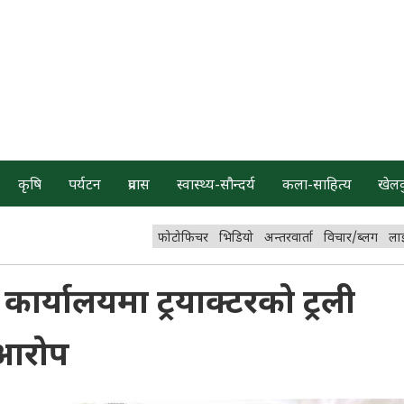
कृषि
पर्यटन
प्रवास
स्वास्थ्य-सौन्दर्य
कला-साहित्य
खेल
फोटोफिचर
भिडियो
अन्तरवार्ता
विचार/ब्लग
ला
कार्यालयमा ट्रयाक्टरको ट्रली
 आरोप