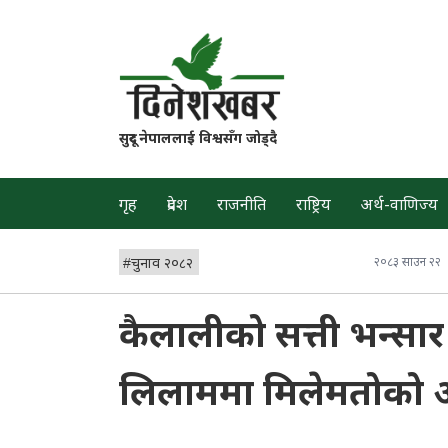
सुदूर नेपाललाई विश्वसँग जोड्दै
गृह
प्रदेश
राजनीति
राष्ट्रिय
अर्थ-वाणिज्य
#
चुनाव २०८२
२०८३ साउन २२
कैलालीको सत्ती भन्सार 
लिलाममा मिलेमतोको