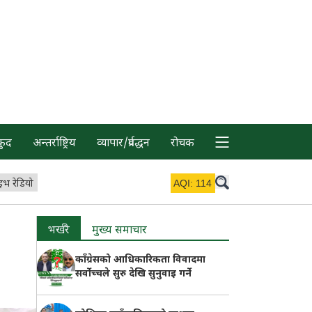
कुद
अन्तर्राष्ट्रिय
व्यापार/प्रर्वद्धन
रोचक
इभ रेडियो
AQI:
114
भर्खरै
मुख्य समाचार
काँग्रेसको आधिकारिकता विवादमा
सर्वोच्चले सुरु देखि सुनुवाइ गर्ने