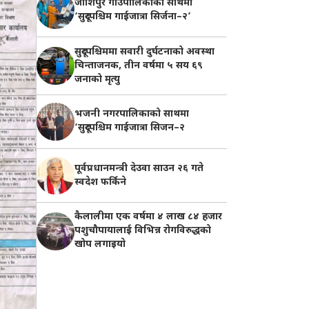
जोशिपुर गाउँपालिकाको साथमा
‘सुदूरपश्चिम गाईजात्रा सिर्जना–२’
सुदूरपश्चिममा सवारी दुर्घटनाको अवस्था
चिन्ताजनक, तीन वर्षमा ५ सय ६९
जनाको मृत्यु
भजनी नगरपालिकाको साथमा
‘सुदूरपश्चिम गाईजात्रा सिजन–२
पूर्वप्रधानमन्त्री देउवा साउन २६ गते
स्वदेश फर्किने
कैलालीमा एक वर्षमा ४ लाख ८४ हजार
पशुचौपायालाई विभिन्न रोगविरुद्धको
खोप लगाइयाे