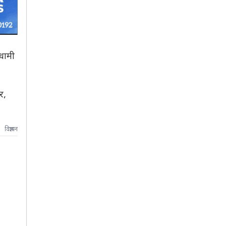
 धामी
र,
विज्ञापन