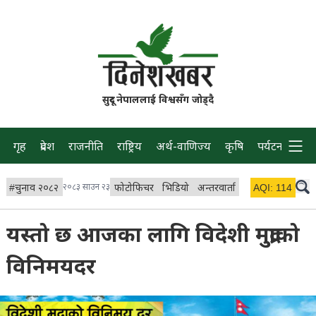
सुदूर नेपाललाई विश्वसँग जोड्दै
गृह
प्रदेश
राजनीति
राष्ट्रिय
अर्थ-वाणिज्य
कृषि
पर्यटन
प्रवास
#
चुनाव २०८२
२०८३ साउन २३
फोटोफिचर
भिडियो
अन्तरवार्ता
विचार/ब्लग
AQI:
114
लाइभ 
यस्तो छ आजका लागि विदेशी मुद्राको
विनिमयदर