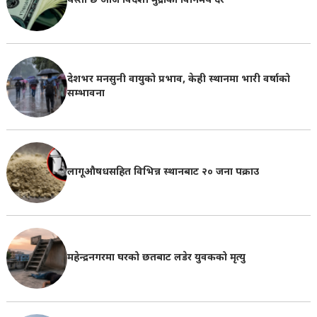
यस्तो छ आज विदेशी मुद्राको विनिमय दर
देशभर मनसुनी वायुको प्रभाव, केही स्थानमा भारी वर्षाको
सम्भावना
लागूऔषधसहित विभिन्न स्थानबाट २० जना पक्राउ
महेन्द्रनगरमा घरको छतबाट लडेर युवकको मृत्यु