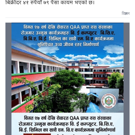
बिक्रीदर ४१ रुपैयाँ ७९ पैसा कायम भएको छ।
विज्ञापन