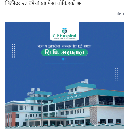
बिक्रीदर २३ रुपैयाँ ४७ पैसा तोकिएको छ।
विज्ञापन