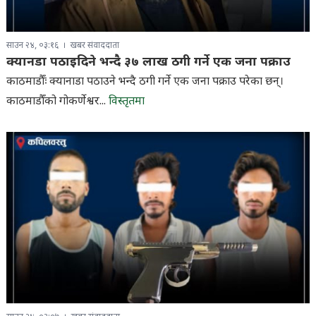
साउन २४, ०३:१६
खबर संवाददाता
क्यानडा पठाइदिने भन्दै ३७ लाख ठगी गर्ने एक जना पक्राउ
काठमाडौँः क्यानाडा पठाउने भन्दै ठगी गर्ने एक जना पक्राउ परेका छन्।
काठमाडौँको गोकर्णेश्वर...
विस्तृतमा