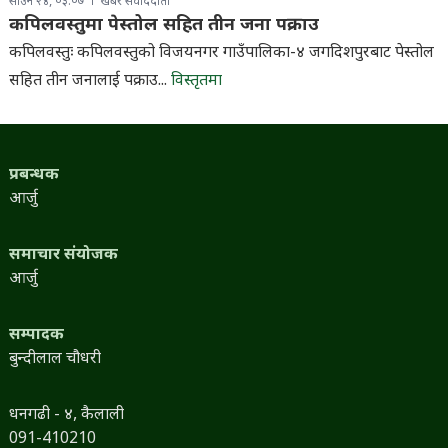
साउन २४, ०३:०७
खबर संवाददाता
कपिलवस्तुमा पेस्तोल सहित तीन जना पक्राउ
कपिलवस्तुः कपिलवस्तुको विजयनगर गाउँपालिका-४ जगदिशपुरबाट पेस्तोल
सहित तीन जनालाई पक्राउ...
विस्तृतमा
प्रबन्धक
आर्जु
समाचार संयोजक
आर्जु
सम्पादक
बुन्दीलाल चौधरी
धनगढी - ४, कैलाली
091-410210