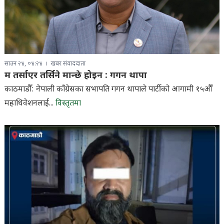
साउन २४, ०४:२४
खबर संवाददाता
म तर्साएर तर्सिने मान्छे होइन : गगन थापा
काठमाडौँ: नेपाली काँग्रेसका सभापति गगन थापाले पार्टीको आगामी १५औँ
महाधिवेशनलाई...
विस्तृतमा