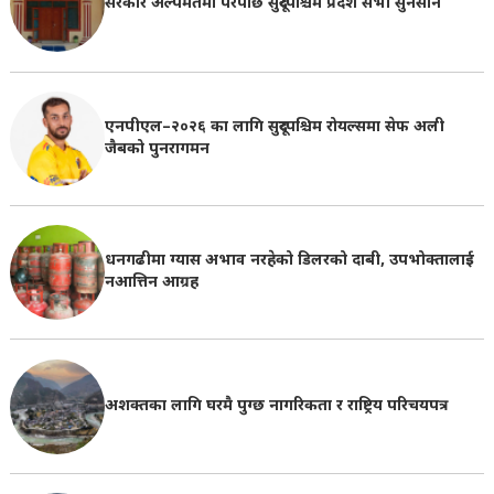
सरकार अल्पमतमा परेपछि सुदूरपश्चिम प्रदेश सभा सुनसान
एनपीएल–२०२६ का लागि सुदूरपश्चिम रोयल्समा सेफ अली
जैबको पुनरागमन
धनगढीमा ग्यास अभाव नरहेको डिलरको दाबी, उपभोक्तालाई
नआत्तिन आग्रह
अशक्तका लागि घरमै पुग्छ नागरिकता र राष्ट्रिय परिचयपत्र