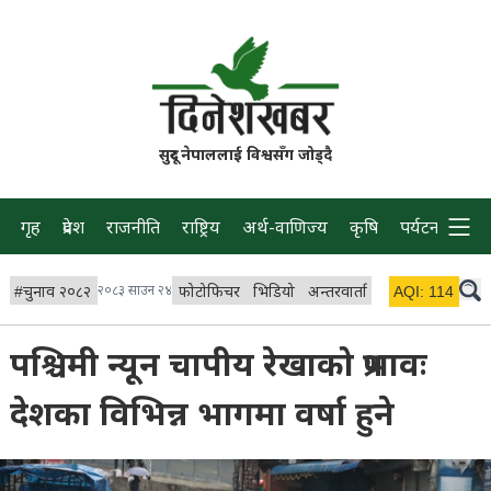
सुदूर नेपाललाई विश्वसँग जोड्दै
गृह
प्रदेश
राजनीति
राष्ट्रिय
अर्थ-वाणिज्य
कृषि
पर्यटन
प्रवास
#
चुनाव २०८२
२०८३ साउन २४
फोटोफिचर
भिडियो
अन्तरवार्ता
विचार/ब्लग
AQI:
114
लाइभ
पश्चिमी न्यून चापीय रेखाको प्रभावः
देशका विभिन्न भागमा वर्षा हुने