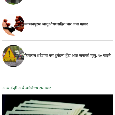
कञ्चनपुरमा लागुऔषधसहित चार जना पक्राउ
हिमाचल प्रदेशमा बस दुर्घटना हुँदा आठ जनाको मृत्यु, १० घाइते
अन्य केही अर्थ-वाणिज्य समाचार