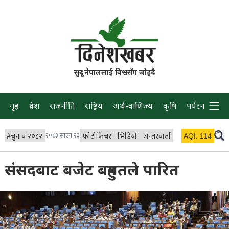
सुदूर नेपाललाई विश्वसँग जोड्दै
गृह
प्रदेश
राजनीति
राष्ट्रिय
अर्थ-वाणिज्य
कृषि
पर्यटन
प्रवास
#
चुनाव २०८२
२०८३ साउन २३
फोटोफिचर
भिडियो
अन्तरवार्ता
विचार/ब्लग
AQI:
114
लाइभ 
संसदबाट बजेट बहुमतले पारित