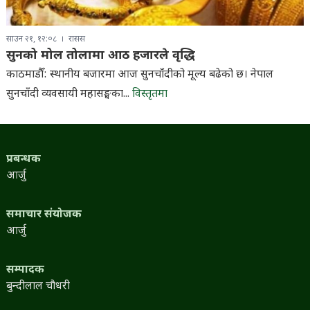
साउन २१, १२:०८
रासस
सुनको मोल तोलामा आठ हजारले वृद्धि
काठमाडौँ: स्थानीय बजारमा आज सुनचाँदीको मूल्य बढेको छ। नेपाल
सुनचाँदी व्यवसायी महासङ्घका...
विस्तृतमा
प्रबन्धक
आर्जु
समाचार संयोजक
आर्जु
सम्पादक
बुन्दीलाल चौधरी