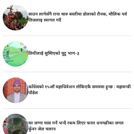
साउन लागेसँगै राना थारु बस्तीमा डोलाको रौनक, मौलिक पर्व
तिजलाइ स्वागत गर्दै
तिमीलाई सुम्पिएको मुटु भाग-३
काँग्रेसको १५औँ महाधिवेशन तोकिएकै समयमा हुन्छ : महामन्त्री
पौडेल
घर जग्गा पास गर्ने भन्दै रकम लिएर फरार धनगढीका जगत
कुँवर जेल चलान