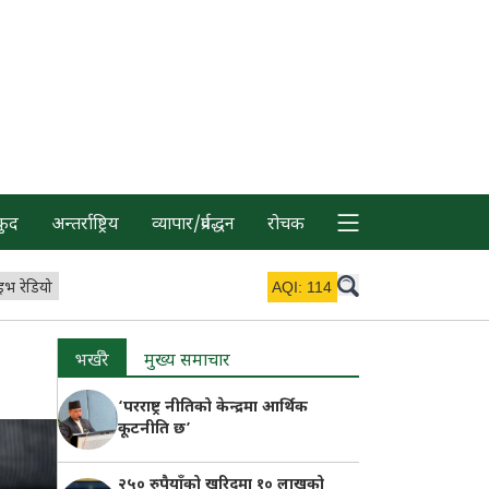
कुद
अन्तर्राष्ट्रिय
व्यापार/प्रर्वद्धन
रोचक
इभ रेडियो
AQI:
114
भर्खरै
मुख्य समाचार
‘परराष्ट्र नीतिको केन्द्रमा आर्थिक
कूटनीति छ’
२५० रुपैयाँको खरिदमा १० लाखको