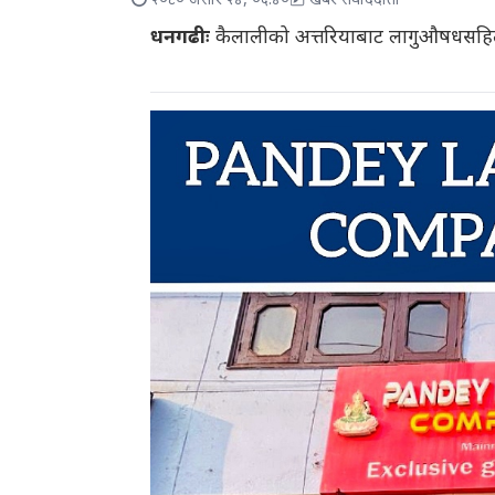
२०८० असार २४, ०६:४०
खबर संवाददाता
धनगढीः
कैलालीको अत्तरियाबाट लागुऔषधसहित 