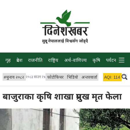
सुदूर नेपाललाई विश्वसँग जोड्दै
गृह
प्रदेश
राजनीति
राष्ट्रिय
अर्थ-वाणिज्य
कृषि
पर्यटन
प्रवास
#
चुनाव २०८२
२०८३ साउन २४
फोटोफिचर
भिडियो
अन्तरवार्ता
विचार/ब्लग
AQI:
114
लाइभ
बाजुराका कृषि शाखा प्रमुख मृत फेला