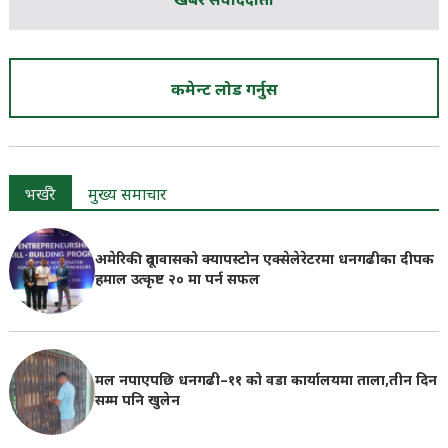
खबर संवाददाता
कमेन्ट लोड गर्नुस
भर्खरै
मुख्य समाचार
अमेरिकी दूतावासको क्यापस्टोन एक्सेलेरेटरमा धनगढीका दीपक
हमाल उत्कृष्ट २० मा पर्न सफल
मल नपाएपछि धनगढी–११ को वडा कार्यालयमा ताला,तीन दिन
सम्म पनि खुलेन