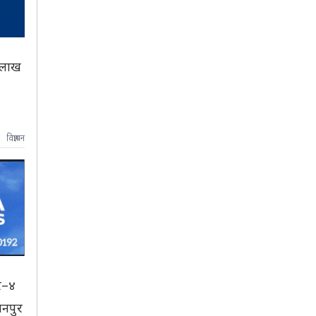
७ लाख
विज्ञापन
र–४
चनपुर