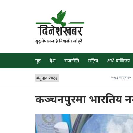
सुदूर नेपाललाई विश्वसँग जोड्दै
गृह
प्रदेश
राजनीति
राष्ट्रिय
अर्थ-वाणिज्य
#
चुनाव २०८२
२०८३ साउन २२
कञ्चनपुरमा भारतिय नम