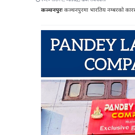
२०८० साउन ८, ०७:४७
खबर संवाददाता
कञ्चनपुरः
कञ्चनपुरमा भारतिय नम्बरको कारसह