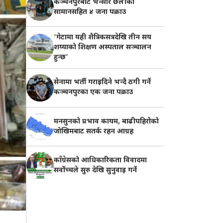
कञ्चनपुरबाट भन्सार छलीका
सामानसहित ४ जना पक्राउ
‘गेटामा यही शैत्रिकसत्रदेखि तीन सय
शय्याको शिक्षण अस्पताल सञ्चालन
हुन्छ’
सेनामा भर्ती गराइदिने भन्दै ठगी गर्ने
कञ्चनपुरका एक जना पक्राउ
मनसुनको प्रभाव कायम, बाढीपहिरोको
जोखिमबाट सतर्क रहन आग्रह
काँग्रेसको आधिकारिकता विवादमा
सर्वोच्चले सुरु देखि सुनुवाइ गर्ने