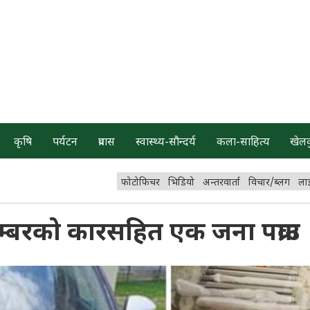
कृषि
पर्यटन
प्रवास
स्वास्थ्य-सौन्दर्य
कला-साहित्य
खेल
फोटोफिचर
भिडियो
अन्तरवार्ता
विचार/ब्लग
ला
्बरको कारसहित एक जना पक्राउ