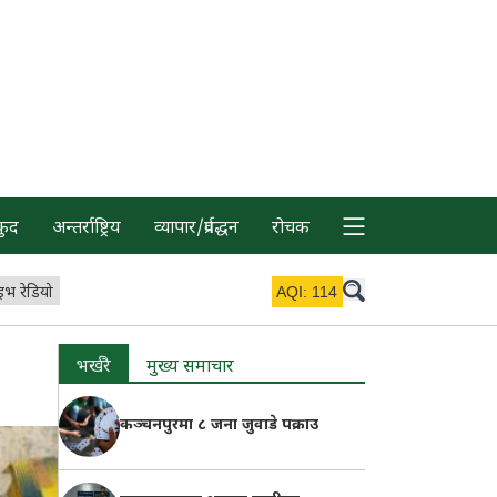
कुद
अन्तर्राष्ट्रिय
व्यापार/प्रर्वद्धन
रोचक
इभ रेडियो
AQI:
114
भर्खरै
मुख्य समाचार
कञ्चनपुरमा ८ जना जुवाडे पक्राउ