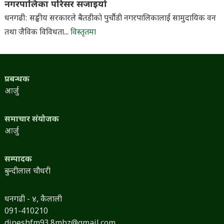
नगरपालिका परिसर सजाइयो
धनगढी: सङ्घीय सरकारले बैतडीको पुर्चौडी नगरपालिकालाई सामुदायिक वन
तथा जैविक विविधता...
विस्तृतमा
प्रबन्धक
आर्जु
समाचार संयोजक
आर्जु
सम्पादक
बुन्दीलाल चौधरी
धनगढी - ४, कैलाली
091-410210
dineshfm93.8mhz@gmail.com