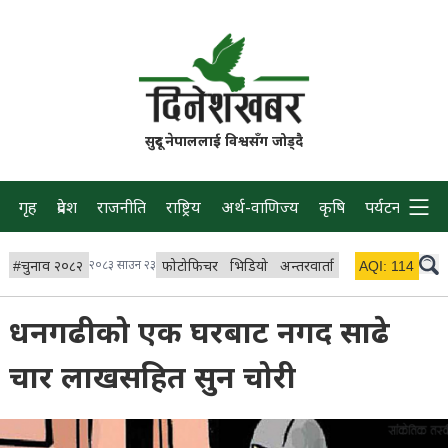
सुदूर नेपाललाई विश्वसँग जोड्दै
गृह
प्रदेश
राजनीति
राष्ट्रिय
अर्थ-वाणिज्य
कृषि
पर्यटन
प्रवास
#
चुनाव २०८२
२०८३ साउन २३
फोटोफिचर
भिडियो
अन्तरवार्ता
विचार/ब्लग
AQI:
114
लाइभ 
धनगढीको एक घरबाट नगद साढे
चार लाखसहित सुन चोरी